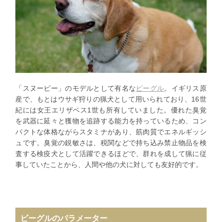
「スヌーピー」のモデルとして有名な
ビーグル
。イギリス原
産で、もとはウサギ狩りの猟犬として用いられており、16世
紀には女王エリザベス1世も所有していました。優れた臭覚
を武器に延々と獲物を追跡する能力を持っているため、コン
パクトな体格ながらスタミナがあり、筋肉質でエネルギッシ
ュです。臭覚の鋭敏さは、税関などで持ち込み禁止物品を検
査する検疫犬として活躍できるほどで、群れを成して猟に従
事していたことから、人間や他の犬に対しても友好的です。
ビーグルのパラメーター