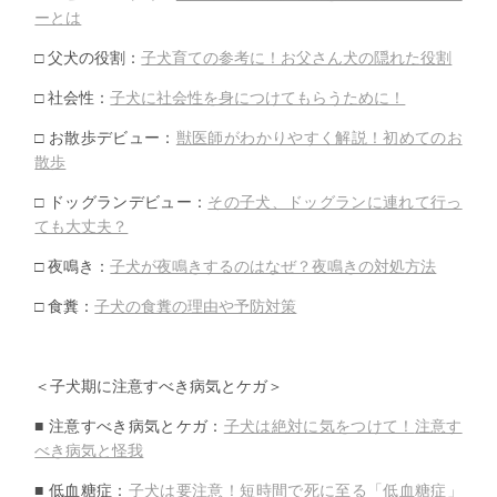
ーとは
□ 父犬の役割：
子犬育ての参考に！お父さん犬の隠れた役割
□ 社会性：
子犬に社会性を身につけてもらうために！
□ お散歩デビュー：
獣医師がわかりやすく解説！初めてのお
散歩
□ ドッグランデビュー：
その子犬、
ドッグランに連れて行っ
ても大丈夫？
□ 夜鳴き：
子犬が夜鳴きするのはなぜ？夜鳴きの対処方法
□ 食糞：
子犬の食糞の理由や予防対策
＜子犬期に注意すべき病気とケガ＞
■ 注意すべき病気とケガ：
子犬は絶対に気をつけて！
注意す
べき病気と怪我
■ 低血糖症：
子犬は要注意！短時間で死に至る「低血糖症」