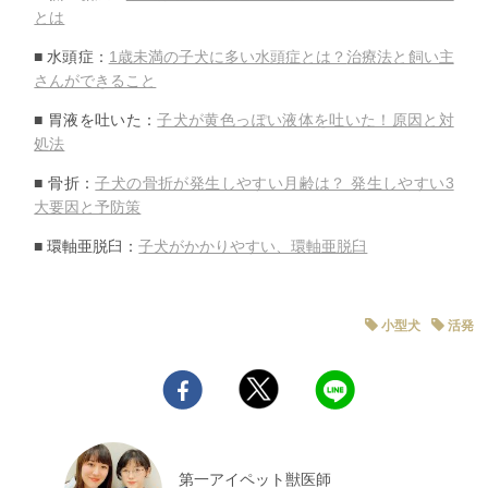
とは
■ 水頭症：
1歳未満の子犬に多い水頭症とは？
治療法と飼い主
さんができること
■ 胃液を吐いた：
子犬が黄色っぽい液体を吐いた！原因と対
処法
■ 骨折：
子犬の骨折が発生しやすい月齢は？ 発生しやすい3
大要因と予防策
■ 環軸亜脱臼：
子犬がかかりやすい、環軸亜脱臼
小型犬
活発
第一アイペット獣医師