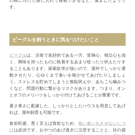
の鞍に付けた袋に入れて移動できるなど、重宝したようで
す。
ビーグルを飼うときに気をつけたいこと
ビーグル
は、活発で友好的である一方、冒険心、独立心も強
く、興味を持ったものに執着するあまり唸ったり吠えたりす
ることもあります。探索欲求が強いので、屋外でしっかり運
動させたり、心ゆくまで臭いを嗅がせてあげたりしましょ
う。ストレスを貯めてしまうと無駄吠えや、あちこち噛みつ
くなど、問題行動に繋がるリスクがあります。つまり、オン
とオフのメリハリをしっかり付けてあげることが重要です。
暑さ寒さに配慮した、しっかりとしたハウスを用意してあげ
れば、屋外飼育も可能です。
食欲旺盛、悪く言えば貪欲なため、
拾い食いをさせないしつ
け
は必須です。おやつのあげ過ぎに注意することと、目の届