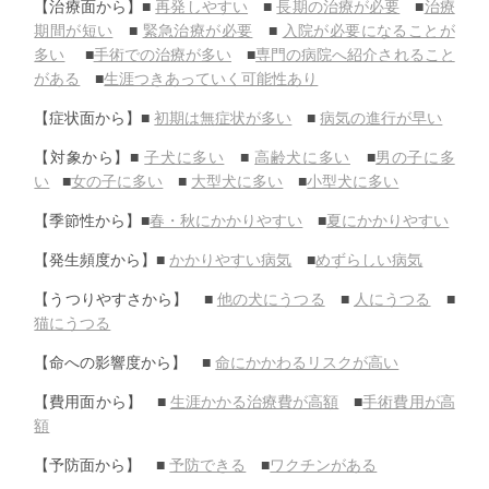
【治療面から】■
再発しやすい
■
長期の治療が必要
■
治療
期間が短い
■
緊急治療が必要
■
入院が必要になることが
多い
■
手術での治療が多い
■
専門の病院へ紹介されること
がある
■
生涯つきあっていく可能性あり
【症状面から】■
初期は無症状が多い
■
病気の進行が早い
【対象から】■
子犬に多い
■
高齢犬に多い
■
男の子に多
い
■
女の子に多い
■
大型犬に多い
■
小型犬に多い
【季節性から】■
春・秋にかかりやすい
■
夏にかかりやすい
【発生頻度から】■
かかりやすい病気
■
めずらしい病気
【うつりやすさから】 ■
他の犬にうつる
■
人にうつる
■
猫にうつる
【命への影響度から】 ■
命にかかわるリスクが高い
【費用面から】 ■
生涯かかる治療費が高額
■
手術費用が高
額
【予防面から】 ■
予防できる
■
ワクチンがある