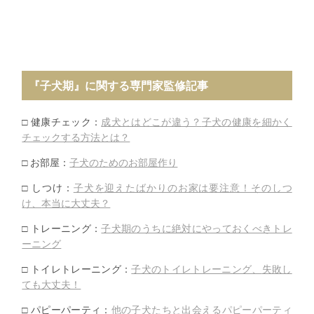
『子犬期』に関する専門家監修記事
□ 健康チェック：
成犬とはどこが違う？
子犬の健康を細かく
チェックする方法とは？
□ お部屋：
子犬のためのお部屋作り
□ しつけ：
子犬を迎えたばかりのお家は要注意！そのしつ
け、
本当に大丈夫？
□ トレーニング：
子犬期のうちに絶対にやっておくべきトレ
ーニン
グ
□ トイレトレーニング：
子犬のトイレトレーニング、
失敗し
ても大丈夫！
□ パピーパーティ：
他の子犬たちと出会えるパピーパーティ