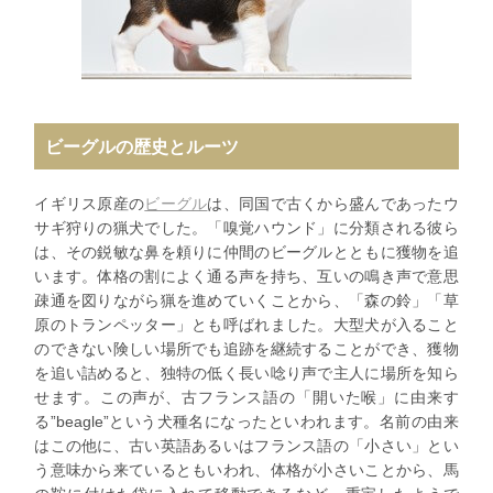
ビーグルの歴史とルーツ
イギリス原産の
ビーグル
は、同国で古くから盛んであったウ
サギ狩りの猟犬でした。「嗅覚ハウンド」に分類される彼ら
は、その鋭敏な鼻を頼りに仲間のビーグルとともに獲物を追
います。体格の割によく通る声を持ち、互いの鳴き声で意思
疎通を図りながら猟を進めていくことから、「森の鈴」「草
原のトランペッター」とも呼ばれました。大型犬が入ること
のできない険しい場所でも追跡を継続することができ、獲物
を追い詰めると、独特の低く長い唸り声で主人に場所を知ら
せます。この声が、古フランス語の「開いた喉」に由来す
る”beagle”という犬種名になったといわれます。名前の由来
はこの他に、古い英語あるいはフランス語の「小さい」とい
う意味から来ているともいわれ、体格が小さいことから、馬