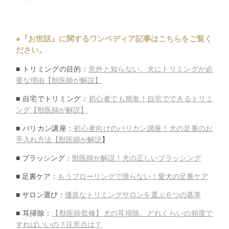
●『お世話』に関するワンペディア記事はこちらをご覧く
ださい。
■ トリミングの目的：
意外と知らない、
犬にトリミングが必
要な理由【獣医師が解説】
■ 自宅でトリミング：
初心者でも簡単！自宅でできるトリミ
ング【
獣医師が解説】
■ バリカン講座：
初心者向けのバリカン講座！
犬の足裏のお
手入れ方法【獣医師が解説
】
■ ブラッシング：
獣医師が解説！犬の正しいブラッシング
■ 足裏ケア：
もうフローリングで滑らない！愛犬の足裏ケア
■ サロン選び：
優良なトリミングサロンを選ぶ６つの基準
■ 耳掃除：
【獣医師監修】犬の耳掃除。
どれくらいの頻度で
すればいいの？注意点は？