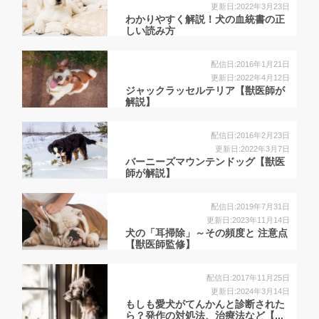
更新日:2022年3月23日
わかりやすく解説！犬の血統書の正
しい読み方
配信日:2016年1月21日
更新日:2022年4月12日
ジャックラッセルテリア【獣医師が
解説】
配信日:2016年2月23日
更新日:2022年3月7日
バーニーズマウンテンドッグ【獣医
師が解説】
配信日:2019年7月31日
更新日:2023年11月14日
犬の「耳掃除」～その頻度と 注意点
【獣医師監修】
配信日:2017年11月25日
更新日:2024年3月14日
もしも愛犬がてんかんと診断された
ら？発作の対処法、治療法など【...