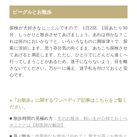
ビーグルとお散歩
探検が大好きな
ビーグル
ですので、1日2回、1回あたり30
分、しっかりと散歩させてあげましょう。あれは何かな？こ
れは何のにおいかな？と、いろいろなものに興味津々で、探
索に没頭します。思う存分気の向くまま、あちこち探検させ
てあげると満足します。ただし、ひとりでにどんどん遠くへ
行ってしまうことがあるため、迷子にならないよう、目を離
さないでください。万が一に備え、迷子札を付けておくと安
心です。
●『お散歩』に関するワンペディア記事はこちらをご覧く
ださい。
■ 散歩時間の見極め方：
犬のお散歩、
飼い主が心得ておくべ
きこととは【獣医師が解説】
■ 喜ぶ散歩：
作業的なお散歩はやめて！ 愛犬が喜ぶお散歩と