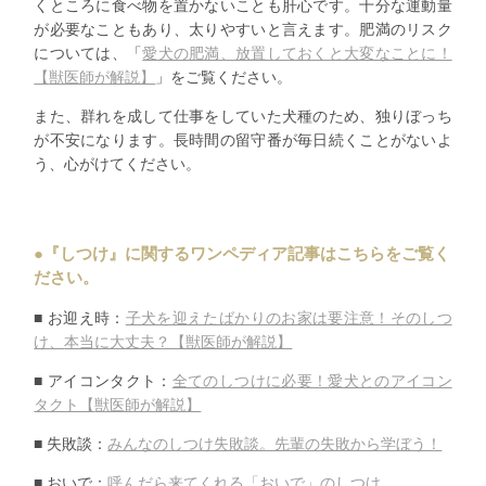
くところに食べ物を置かないことも肝心です。十分な運動量
が必要なこともあり、太りやすいと言えます。肥満のリスク
については、「
愛犬の肥満、放置しておくと大変なことに！
【
獣医師が解説】
」をご覧ください。
また、群れを成して仕事をしていた犬種のため、独りぼっち
が不安になります。長時間の留守番が毎日続くことがないよ
う、心がけてください。
●『しつけ』に関するワンペディア記事はこちらをご覧く
ださい。
■ お迎え時：
子犬を迎えたばかりのお家は要注意！そのしつ
け、
本当に大丈夫？【獣医師が解説】
■ アイコンタクト：
全てのしつけに必要！愛犬とのアイコン
タクト【
獣医師が解説】
■ 失敗談：
みんなのしつけ失敗談。先輩の失敗から学ぼう！
■ おいで：
呼んだら来てくれる「おいで」のしつけ