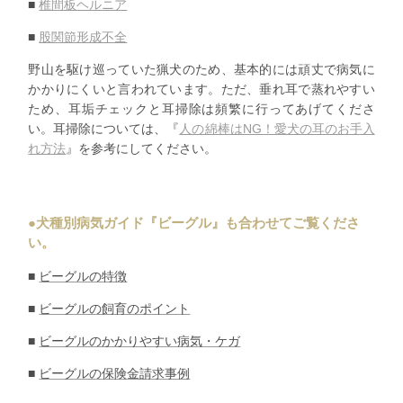
■
椎間板ヘルニア
■
股関節形成不全
野山を駆け巡っていた猟犬のため、基本的には頑丈で病気に
かかりにくいと言われています。ただ、垂れ耳で蒸れやすい
ため、耳垢チェックと耳掃除は頻繁に行ってあげてくださ
い。耳掃除については、『
人の綿棒はNG！愛犬の耳のお手入
れ方法
』を参考にしてください。
●犬種別病気ガイド『ビーグル』も合わせてご覧くださ
い。
■
ビーグルの特徴
■
ビーグルの飼育のポイント
■
ビーグルのかかりやすい病気・ケガ
■
ビーグルの保険金請求事例