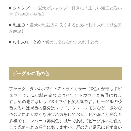
■ シャンプー：
愛犬がシャンプー好きに！正しい頻度と洗い
方【
獣医師が解説】
■ 毛並み：
愛犬の毛並みを良くするためのお手入れ【
獣医師
が解説】
■ お手入れまとめ：
愛犬に必要なお手入れまとめ
ビーグルの毛の色
ブラック、タン&ホワイトのトライカラー（3色）が最もポピ
ュラーで、この組み合わせはハウンドカラーとも呼ばれま
す。その他にはレッド&ホワイトが人気です。ビーグルの茶
色あるいは褐色の部分はレッド、タン、レモンなど、微妙な
色合いにより様々な呼ばれ方をしており、色の混ざり具合も
多様です。レバー（赤褐色）以外であればビーグルの毛色と
して認められる傾向にありますが、
尾の先と足元は必ず白い