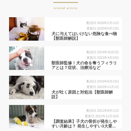
related article
配信日:2016年2月11日
更新日:2025年6月13日
犬に与えてはいけない危険な食べ物
【獣医師解説】
配信日:2014年10月2日
更新日:2023年4月24日
獣医師監修！犬の命を奪うフィラリ
アとは？症状、治療法など
配信日:2016年8月13日
更新日:2022年11月1日
犬が吐く原因と対処法【獣医師解
説】
配信日:2021年8月11日
更新日:2021年12月16日
【調査結果】子犬の骨折が発生しや
すい月齢は？ 発生しやすい3大要...