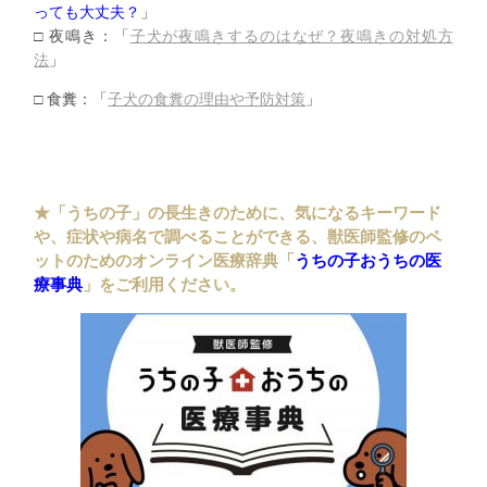
っても大丈夫？
」
□ 夜鳴き：「
子犬が夜鳴きするのはなぜ？夜鳴きの対処方
法
」
□ 食糞：「
子犬の食糞の理由や予防対策
」
★「うちの子」の長生きのために、気になるキーワード
や、症状や病名で調べることができる、獣医師監修のペ
ットのためのオンライン医療辞典「
うちの子おうちの医
療事典
」をご利用ください。