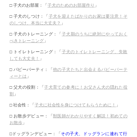
□ 子犬のお部屋：「
子犬のためのお部屋作り
」
□ 子犬のしつけ：「
子犬を迎えたばかりのお家は要注意！そ
のしつけ、
本当に大丈夫？
」
□ 子犬のトレーニング：「
子犬期のうちに絶対にやっておく
べきトレーニン
グ
」
□ トイレトレーニング：「
子犬のトイレトレーニング、
失敗
しても大丈夫！
」
□ パピーパーティ：「
他の子犬たちと出会えるパピーパーテ
ィーとは
」
□ 父犬の役割：「
子犬育ての参考に！お父さん犬の隠れた役
割
」
□ 社会性：「
子犬に社会性を身につけてもらうために！
」
□ お散歩デビュー：「
獣医師がわかりやすく解説！初めての
お散歩
」
□ドッグランデビュー：「
その子犬、
ドッグランに連れて行