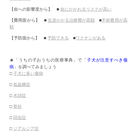
【命への影響度から】 ■
命にかかわるリスクが高い
【費用面から】 ■
生涯かかる治療費が高額
■
手術費用が高
額
【予防面から】 ■
予防できる
■
ワクチンがある
★「うちの子おうちの医療事典」で
「
子犬が注意すべき傷
病
」
を調べてみましょう
□
子犬に多い傷病
□
低血糖症
□
水頭症
□
骨折
□
回虫症
□
ジアルジア症