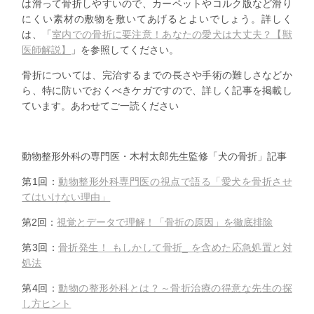
は滑って骨折しやすいので、カーペットやコルク版など滑り
にくい素材の敷物を敷いてあげるとよいでしょう。詳しく
は、「
室内での骨折に要注意！あなたの愛犬は大丈夫？【獣
医師解説】
」を参照してください。
骨折については、完治するまでの長さや手術の難しさなどか
ら、特に防いでおくべきケガですので、詳しく記事を掲載し
ています。あわせてご一読ください
動物整形外科の専門医・木村太郎先生監修「犬の骨折」記事
第1回：
動物整形外科専門医の視点で語る「愛犬を骨折させ
てはいけない理由」
第2回：
視覚とデータで理解！「骨折の原因」を徹底排除
第3回：
骨折発生！ もしかして骨折_ を含めた応急処置と対
処法
第4回：
動物の整形外科とは？～骨折治療の得意な先生の探
し方ヒント