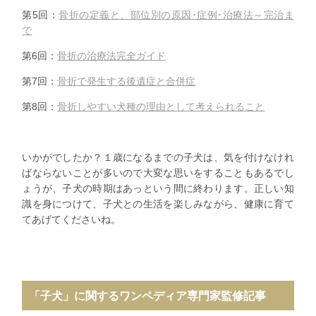
第5回：
骨折の定義と、部位別の原因･症例･治療法～完治ま
で
第6回：
骨折の治療法完全ガイド
第7回：
⾻折で発⽣する後遺症と合併症
第8回：
骨折しやすい犬種の理由として考えられること
いかがでしたか？１歳になるまでの子犬は、気を付けなけれ
ばならないことが多いので大変な思いをすることもあるでし
ょうが、子犬の時期はあっという間に終わります。正しい知
識を身につけて、子犬との生活を楽しみながら、健康に育て
てあげてくださいね。
「子犬」に関するワンペディア専門家監修記事