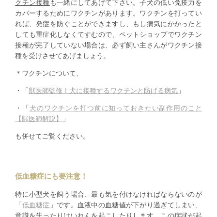
クチン接種
も一緒にしてあげて下さい。子犬の低い免疫力を
カバーするためにワクチンがあります。ワクチンを打ってい
れば、発症を防ぐことができますし、もし病気にかかったと
しても重症化しなくてすむので、ペットショップでワクチン
接種が完了していない場合は、必ず飼い主さんがワクチン接
種を受けさせてあげましょう。
＊ワクチンについて、
・「
獣医師監修！犬に接種するワクチンと防げる病気
」
・「
犬のワクチンを打つ前に知っておきたい副作用のこと
【獣医師解説】
」
も併せてご覧ください。
低血糖症にも要注意！
特に小型犬を飼う場合、最も気を付けなければならないのが
「
低血糖症
」です。血液中の血糖値が下がり過ぎてしまい、
意識を失ったりけいれんを起こしたりします。この症状が起