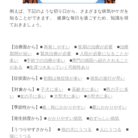
例えば、下記のような切り口から、さまざまな病気やケガを
知ることができます。 健康な毎日を過ごすため、知識を得
ておきましょう。
【治療面から】■
再発しやすい
■
長期の治療が必要
■
治療
期間が短い
■
緊急治療が必要
■
入院が必要になることが
多い
■
手術での治療が多い
■
専門の病院へ紹介されること
がある
■
生涯つきあっていく可能性あり
【症状面から】■
初期は無症状が多い
■
病気の進行が早い
【対象から】■
子犬に多い
■
高齢犬に多い
■
男の子に多
い
■
女の子に多い
■
大型犬に多い
■
小型犬に多い
【季節性から】■
春・秋にかかりやすい
■
夏にかかりやすい
【発生頻度から】■
かかりやすい病気
■
めずらしい病気
【うつりやすさから】 ■
他の犬にうつる
■
人にうつる
■
猫にうつる