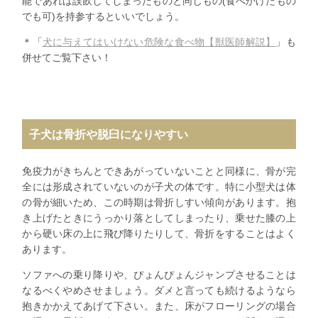
能であれば誤飲してしまったものと同じもの(食べかけたもの
でも可)を持参するといいでしょう。
＊「
犬に与えてはいけない危険な食べ物【獣医師解説】
」も
併せてご覧下さい！
子犬は骨折や脱臼になりやすい
免疫力がきちんとできあがっていないことと同様に、骨が完
全には形成されていないのが子犬の体です。特に小型犬は体
の骨が細いため、この時期は骨折しすい傾向があります。抱
き上げたときにうっかり落としてしまったり、乗せた膝の上
から硬い床の上に飛び降りたりして、骨折をすることはよく
あります。
ソファへの乗り降りや、ぴょんぴょんジャンプさせることは
なるべくやめさせましょう。ダメと言っても続けるようなら
抱きかかえてあげて下さい。また、床がフローリングの場合