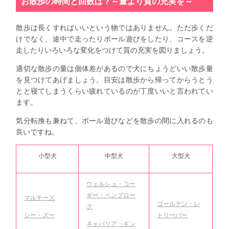
お散歩の時間と回数は？～量より質の充実を～
散歩は長くすればいいという物ではありません。ただ歩くだ
けでなく、途中で走ったりボール遊びをしたり、コースを逆
走したりいろいろな変化をつけて質の充実を図りましょう。
適切な散歩の量は個体差があるので犬にちょうどいい散歩量
を見つけてあげましょう。目安は散歩から帰ってからうとう
とと寝てしまうくらい疲れているのが丁度いいと言われてい
ます。
気分転換も兼ねて、ボール遊びなどを散歩の間に入れるのも
良いですね。
小型犬
中型犬
大型犬
ウェルシュ・コー
ギー・ペンブロー
マルチーズ
ゴールデン・レ
ク
トリーバー
シー・ズー
キャバリア・キン