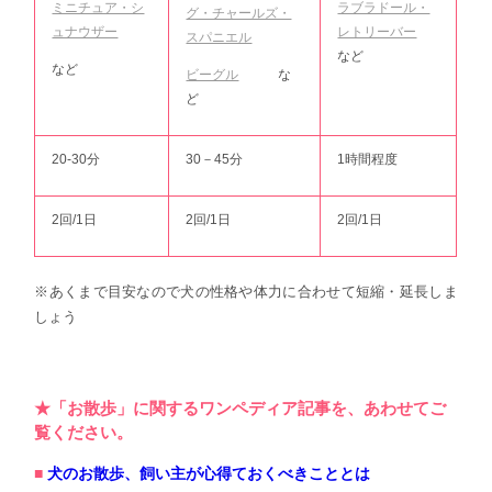
ラブラドール・
ミニチュア・シ
グ・チャールズ・
レトリーバー
ュナウザー
スパニエル
など
など
ビーグル
な
ど
20-30分
30－45分
1時間程度
2回/1日
2回/1日
2回/1日
※あくまで目安なので犬の性格や体力に合わせて短縮・延長しま
しょう
★「お散歩」に関するワンペディア記事を、あわせてご
覧ください。
犬のお散歩、飼い主が心得ておくべきこととは