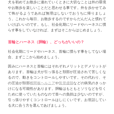
犬を初めてお散歩に連れていくときに大切なことは外の環境
やお散歩を楽しいことだと思わせる事です。外を歩かせてみ
て怖がるようであれば無理はしないでおうちに帰りましょ
う。これから毎日、お散歩するのですからだんだんと慣れて
いけばいいのです。もし、社会化期にリードやハーネスに慣
らす事をしていなければ、まずはそこからはじめましょう。
首輪とハーネス（胴輪）、どっちがいいの？
社会化期にリードやハーネス、首輪に慣らす事をしてない場
合、まずここから始めましょう。
因みにハーネスと首輪にはそれぞれメリットとデメリットが
あります。首輪は犬が引っ張ると頚部が圧迫されて苦しくな
るので、動きをコントロールしやすいです。その代わり、そ
の圧迫が頚部
椎間板ヘルニア
や
気管虚脱
などの病気のきっか
けになる可能性があります。胴輪はもともとソリなどを引く
ために使っていたものなので首への負担は少ないのですが、
引っ張りやすくコントロールはしにくいです。お世話してい
る犬に合う方を選んであげましょう。