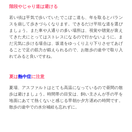
階段やじゃり道は避ける
若い頃は平気で歩いていたでこぼこ道も、年を取るとバラン
スを崩して歩きづらくなります。できるだけ平坦な道を選び
ましょう。また車や人通りの多い場所は、視覚や聴覚が衰え
てきた犬にとってはストレスになるので行かないように。ま
だ元気に歩ける場合は、坂道をゆっくり上り下りさせてあげ
ることで足の筋力が鍛えられるので、お散歩の途中で取り入
れてみると良いですね。
夏は
熱中症
に注意
夏場、アスファルトはとても高温になっているので昼間の散
歩は避けましょう。時間帯の目安は、飼い主さんが手の平を
地面にあてて熱くないと感じる早朝か夕方遅めの時間です。
散歩の途中での水分補給も忘れずに。