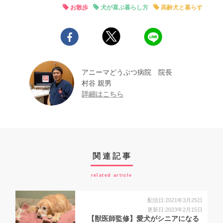
お散歩
犬が喜ぶ暮らし方
高齢犬と暮らす
アニーマどうぶつ病院 院長
村谷 親男
詳細はこちら
関連記事
related article
配信日:2021年3月25日
更新日:2023年2月15日
【獣医師監修】愛犬がシニアになる