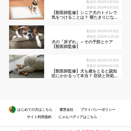
配信日:2021年3月25日
更新日:2023年6月23日
【獣医師監修】シニア犬のトイレで
気をつけることは？ 寝たきりにな...
配信日:2021年3月25日
更新日:2022年11月2日
犬の「床ずれ」～その予防とケア
【獣医師監修】
配信日:2021年3月25日
更新日:2025年6月13日
【獣医師監修】犬も歳をとると認知
症にかかるって本当？ 症状と対処...
はじめての方はこちら
運営会社
プライバシーポリシー
サイト利用規約
にゃんペディアはこちら
Copyright© Daiichi ipet Insurance Co., Ltd. All Rights Reserved.