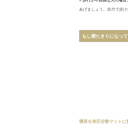
歩行が不自由な犬の場合
あげましょう。自力で歩け
もし寝たきりになって
寝床を体圧分散マットに