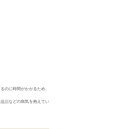
するのに時間がかかる
ため、
心臓病
などの病気を抱えてい