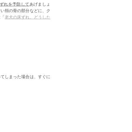
ずれを予防して
あげましょ
すい頬の骨の部分などに、ク
は「
老犬の床ずれ、どうした
いてしまった場合は、すぐに