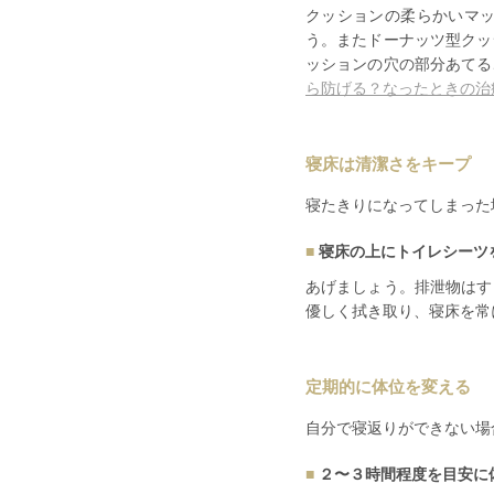
クッションの柔らかいマ
う。またドーナッツ型クッ
ッションの穴の部分あてる
ら防げる？なったときの治
寝床は清潔さをキープ
寝たきりになってしまった
寝床の上にトイレシーツ
あげましょう。排泄物はす
優しく拭き取り、
寝床を常
定期的に体位を変える
自分で寝返りができない場
２〜３時間程度を目安に