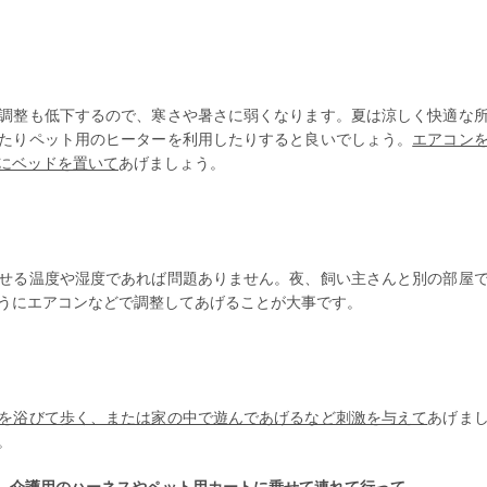
調整も低下
するので、寒さや暑さに弱くなります。夏は涼しく快適な
たり
ペット用のヒーター
を利用したりすると良いでしょう。
エアコン
にベッドを置いて
あげましょう。
せる温度や湿度であれば問題ありません。夜、飼い主さんと別の部屋
うにエアコンなどで調整してあげることが大事です。
を浴びて歩く、または家の中で遊んであげるなど刺激を与えて
あげま
。