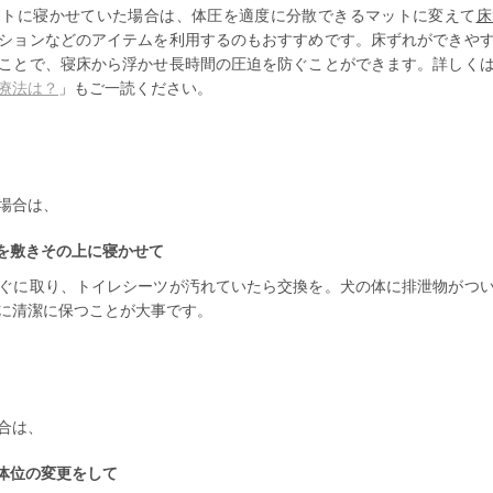
ットに寝かせていた場合は、体圧を適度に分散できるマットに変えて
床
ションなどのアイテムを利用するのもおすすめです。床ずれができや
ことで、寝床から浮かせ長時間の圧迫を防ぐことができます。詳しく
療法は？
」もご一読ください。
場合は、
を敷きその上に寝かせて
ぐに取り、トイレシーツが汚れていたら交換を。犬の体に排泄物がつ
に清潔に保つ
ことが大事です。
合は、
体位の変更をして