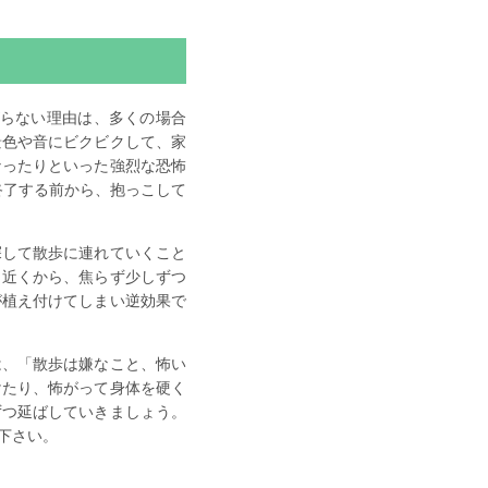
らない理由は、多くの場合
景色や音にビクビクして、家
なったりといった強烈な恐怖
終了する前から、抱っこして
探して散歩に連れていくこと
く近くから、焦らず少しずつ
が植え付けてしまい逆効果で
は、「散歩は嫌なこと、怖い
けたり、怖がって身体を硬く
ずつ延ばしていきましょう。
下さい。