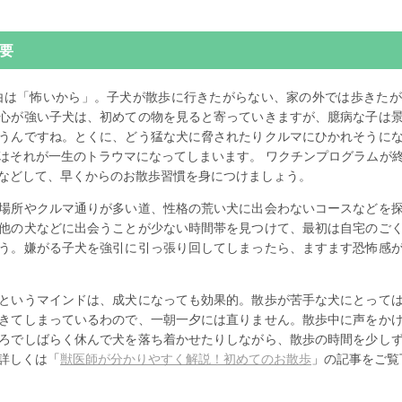
要
由は「怖いから」。子犬が散歩に行きたがらない、家の外では歩きたが
心が強い子犬は、初めての物を見ると寄っていきますが、臆病な子は
うんですね。とくに、どう猛な犬に脅されたりクルマにひかれそうに
はそれが一生のトラウマになってしまいます。 ワクチンプログラムが
などして、早くからのお散歩習慣を身につけましょう。
場所やクルマ通りが多い道、性格の荒い犬に出会わないコースなどを
他の犬などに出会うことが少ない時間帯を見つけて、最初は自宅のご
う。嫌がる子犬を強引に引っ張り回してしまったら、ますます恐怖感
というマインドは、成犬になっても効果的。散歩が苦手な犬にとって
きてしまっているわので、一朝一夕には直りません。散歩中に声をか
ろでしばらく休んで犬を落ち着かせたりしながら、散歩の時間を少し
詳しくは「
獣医師が分かりやすく解説！初めてのお散歩
」の記事をご覧