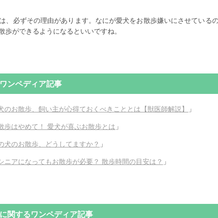
は、必ずその理由があります。なにが愛犬をお散歩嫌いにさせている
散歩ができるようになるといいですね。
ワンペディア記事
犬のお散歩、
飼い主が心得ておくべきこととは【獣医師解説】
」
散歩はやめて！ 愛犬が喜ぶお散歩とは
」
の犬のお散歩、どうしてますか？
」
シニアになってもお散歩が必要？ 散歩時間の目安は？
」
に関するワンペディア記事