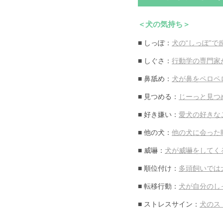
＜犬の気持ち＞
■ しっぽ：
犬の“しっぽ”
■ しぐさ：
行動学の専門家
■ 鼻舐め：
犬が鼻をペロペ
■ 見つめる：
じーっと見つ
■ 好き嫌い：
愛犬の好きな
■ 他の犬：
他の犬に会った
■ 威嚇：
犬が威嚇をしてく
■ 順位付け：
多頭飼いでは
■ 転移行動：
犬が自分のし
■ ストレスサイン：
犬のス