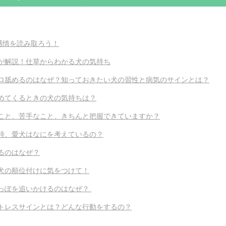
で感情を読み取ろう！
が解説！仕草からわかる犬の気持ち
ロ舐めるのはなぜ？
知っておきたい犬の習性と病気のサインとは？
めてくるときの犬の気持ちは？
こと、苦手なこと、
きちんと把握できていますか？
時、愛犬はなにを考えているの？
るのはなぜ？
犬の順位付けに気をつけて！
っぽを追いかけるのはなぜ？
トレスサインとは？どんな行動をするの？