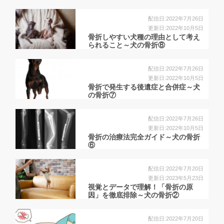
配信日:2022年7月26日
更新日:2022年10月5日
骨折しやすい犬種の理由として考え
られること～犬の骨折⑧
配信日:2022年7月26日
更新日:2022年10月5日
⾻折で発⽣する後遺症と合併症～犬
の骨折⑦
配信日:2022年7月26日
更新日:2022年10月5日
骨折の治療法完全ガイド～犬の骨折
⑥
配信日:2022年7月20日
更新日:2023年5月23日
視覚とデータで理解！「骨折の原
因」を徹底排除～犬の骨折②
配信日:2022年7月20日