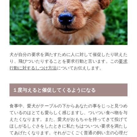
犬が自分の要求を満たすために人に対して催促したり吠えた
り、飛びついたりすることを
要求行動
と言います。この
要求
行動に対するしつけ方法
についてお伝えします。
１度与えると催促してくるようになる
食事中、愛犬がテーブルの下からあなたの事をじっと見つめ
ているのはとても愛らしく感じますし、ついつい食べ物を与
えたくなります。また、愛犬がおもちゃを持ってきて投げて
ほしがるしぐさをしたときに私たちはついつい要求を満たし
てあげたくなります。それがごくごく普通の飼い主の心理だ