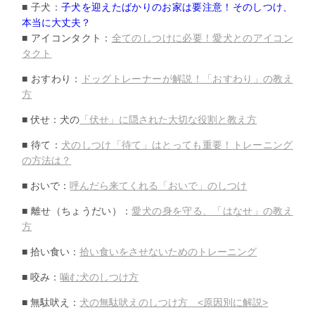
■ 子犬：
子犬を迎えたばかりのお家は要注意！そのしつけ、
本当に大丈夫？
■ アイコンタクト：
全てのしつけに必要！愛犬とのアイコン
タクト
■ おすわり：
ドッグトレーナーが解説！「おすわり」の教え
方
■ 伏せ：犬の
「伏せ」に隠された大切な役割と教え方
■ 待て：
犬のしつけ「待て」はとっても重要！
トレーニング
の方法は？
■ おいで：
呼んだら来てくれる「おいで」のしつけ
■ 離せ（ちょうだい）：
愛犬の身を守る、「はなせ」の教え
方
■ 拾い食い：
拾い食いをさせないためのトレーニング
■ 咬み：
噛む犬のしつけ方
■ 無駄吠え：
犬の無駄吠えのしつけ方 <原因別に解説>