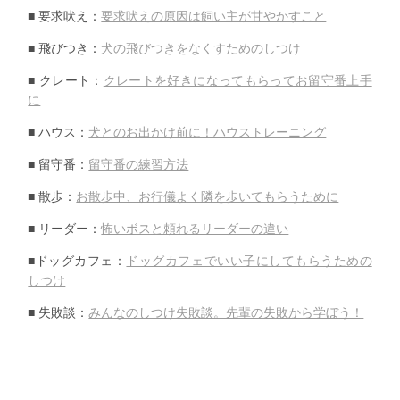
■ 要求吠え：
要求吠えの原因は飼い主が甘やかすこと
■ 飛びつき：
犬の飛びつきをなくすためのしつけ
■ クレート：
クレートを好きになってもらってお留守番上手
に
■ ハウス：
犬とのお出かけ前に！ハウストレーニング
■ 留守番：
留守番の練習方法
■ 散歩：
お散歩中、お行儀よく隣を歩いてもらうために
■ リーダー：
怖いボスと頼れるリーダーの違い
■ドッグカフェ：
ドッグカフェでいい子にしてもらうための
しつけ
■ 失敗談：
みんなのしつけ失敗談。先輩の失敗から学ぼう！