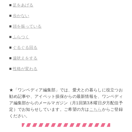
■
足をあげる
■
歩かない
■
頭を振っている
■
ふらつく
■
ぐるぐる回る
■
遠吠えをする
■
性格が変わる
★「ワンペディア編集部」では、愛犬との暮らしに役立つお
勧め記事や、アイペット損保からの最新情報を、ワンペディ
ア編集部からのメールマガジン（月1回第3木曜日夕方配信予
定）でお知らせしています。ご希望の方は
こちら
からご登録
ください。