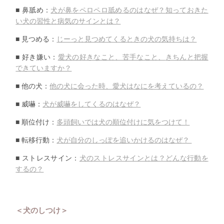
■ 鼻舐め：
犬が鼻をペロペロ舐めるのはなぜ？
知っておきた
い犬の習性と病気のサインとは？
■ 見つめる：
じーっと見つめてくるときの犬の気持ちは？
■ 好き嫌い：
愛犬の好きなこと、苦手なこと、
きちんと把握
できていますか？
■ 他の犬：
他の犬に会った時、愛犬はなにを考えているの？
■ 威嚇：
犬が威嚇をしてくるのはなぜ？
■ 順位付け：
多頭飼いでは犬の順位付けに気をつけて！
■ 転移行動：
犬が自分のしっぽを追いかけるのはなぜ？
■ ストレスサイン：
犬のストレスサインとは？どんな行動を
するの？
＜犬のしつけ＞