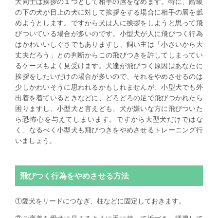
犬同士は挨拶の１つとして相手の唇をなめます。特に、階級
の下の犬が目上の犬に対して挨拶をする場合に相手の唇を舐
めようとします。ですから犬は人に挨拶をしようと思って飛
びついている場合が多いのです。小型犬が人に飛びつく行為
はかわいいしぐさでもありますし、飼い主は「小さいから大
丈夫だろう」との判断からこの飛びつきを許してしまってい
るケースもよく見受けます。犬達が飛びつく原因はあなたに
挨拶をしたいだけの場合が多いので、それをやめさせるのは
少しかわいそうに思われるかもしれませんが、小型犬でも外
出着を着ているときなどに、どろどろの足で飛びつかれたら
困りますし、小型犬と言えども、犬が嫌いな方に飛びついた
ら恐怖心を与えてしまいます。ですから大型犬だけではな
く、なるべく小型犬も飛びつきをやめさせるトレーニング行
いましょう。
飛びつく行為をやめさせる方法
①愛犬をリードにつなぎ、柱などに固定しておきます。