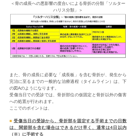
＜骨の成長への悪影響の度合いによる骨折の分類「ソルター
ハリス分類」＞
また、骨の成長に必要な「成長板」を含む骨折が、発生から
完治に至るまでの一般的な治療過程（タイムライン）は、下
の図Aのようになります。
受傷当日での受診では、
骨折部位の仮固定
と
骨折以外の傷害
への処置
が行われます。
ここでのポイントは、
受傷当日の受診から、骨折部を固定する手術までの日数
は、関節部を含む場合はできるだけ早く、通常は4日以内
（※）に手術する