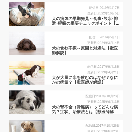
配信日:2019年1月7日
更新日:2022年10月5日
犬の病気の早期発見～食事･飲水･排
泄･呼吸の重要チェックポイント【...
配信日:2016年5月1日
更新日:2024年3月14日
犬の食欲不振～原因と対処法【獣医
師解説】
配信日:2017年9月18日
更新日:2023年4月21日
犬が大量に水を飲むのはなぜ？なに
かの病気？【獣医師が解説】
配信日:2017年10月23日
更新日:2025年6月13日
犬の腎不全（腎臓病）ってどんな病
気？症状、治療法とは【獣医師解
説】
配信日:2017年10月26日
更新日:2023年6月23日