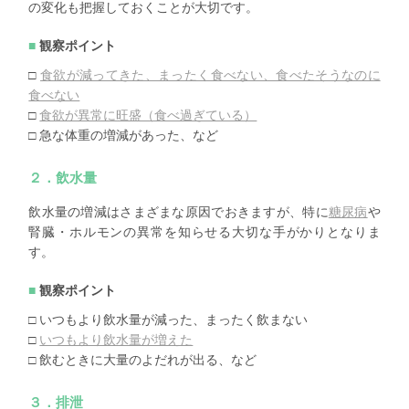
の変化も把握しておくことが大切です。
観察ポイント
□
食欲が減ってきた、まったく食べない、食べたそうなのに
食べない
□
食欲が異常に旺盛（食べ過ぎている）
□ 急な体重の増減があった、など
２．飲水量
飲水量の増減はさまざまな原因でおきますが、特に
糖尿病
や
腎臓・ホルモンの異常を知らせる大切な手がかりとなりま
す。
観察ポイント
□ いつもより飲水量が減った、まったく飲まない
□
いつもより飲水量が増えた
□ 飲むときに大量のよだれが出る、など
３．排泄