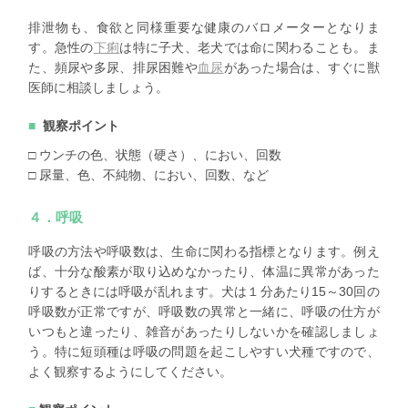
排泄物も、食欲と同様重要な健康のバロメーターとなりま
す。急性の
下痢
は特に子犬、老犬では命に関わることも。ま
た、頻尿や多尿、排尿困難や
血尿
があった場合は、すぐに獣
医師に相談しましょう。
観察ポイント
□ ウンチの色、状態（硬さ）、におい、回数
□ 尿量、色、不純物、におい、回数、など
４．呼吸
呼吸の方法や呼吸数は、生命に関わる指標となります。例え
ば、十分な酸素が取り込めなかったり、体温に異常があった
りするときには呼吸が乱れます。犬は１分あたり15～30回の
呼吸数が正常ですが、呼吸数の異常と一緒に、呼吸の仕方が
いつもと違ったり、雑音があったりしないかを確認しましょ
う。特に短頭種は呼吸の問題を起こしやすい犬種ですので、
よく観察するようにしてください。