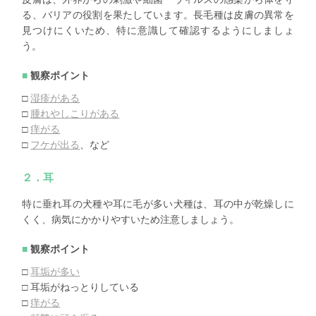
る、バリアの役割を果たしています。長毛種は皮膚の異常を
見つけにくいため、特に意識して確認するようにしましょ
う。
観察ポイント
□
湿疹がある
□
腫れやしこりがある
□
痒がる
□
フケが出る
、など
２．耳
特に垂れ耳の犬種や耳に毛が多い犬種は、耳の中が乾燥しに
くく、病気にかかりやすいため注意しましょう。
観察ポイント
□
耳垢が多い
□ 耳垢がねっとりしている
□
痒がる