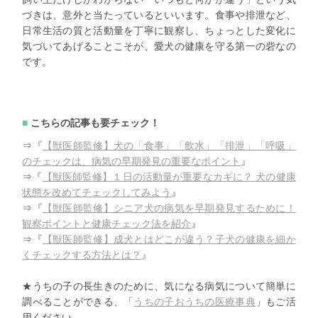
づきは、意外と当たっているといいます。食事や排泄など、
日常生活の質と活動量を丁寧に観察し、ちょっとした変化に
気づいてあげることこそが、愛犬の健康を守る第一の砦なの
です。
こちらの記事も要チェック！
⇒『
【獣医師監修】犬の「食事」「飲水」「排泄」「呼吸」
のチェックは、病気の早期発見の重要なポイント
』
⇒『
【獣医師監修】１日の活動量が重要なカギに？ 犬の健康
状態を改めてチェックしてみよう
』
⇒『
【獣医師監修】シニア犬の病気を早期発見するために！
観察ポイントと健康チェック法を紹介
』
⇒『
【獣医師監修】成犬とはどこが違う？子犬の健康を細か
くチェックする方法とは？
』
★うちの子の長生きのために、気になる病気について簡単に
調べることができる、「
うちの子おうちの医療事典
」もご活
用ください。