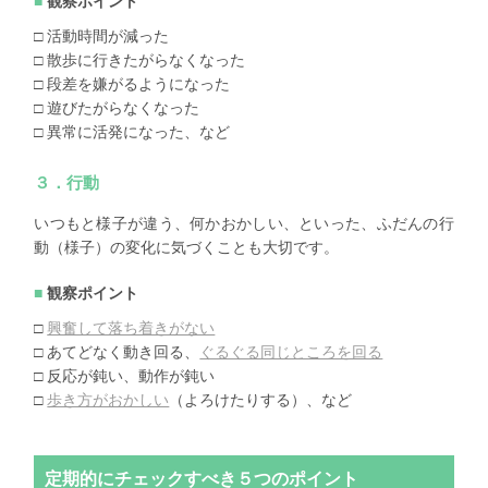
観察ポイント
□ 活動時間が減った
□ 散歩に行きたがらなくなった
□ 段差を嫌がるようになった
□ 遊びたがらなくなった
□ 異常に活発になった、など
３．行動
いつもと様子が違う、何かおかしい、といった、ふだんの行
動（様子）の変化に気づくことも大切です。
観察ポイント
□
興奮して落ち着きがない
□ あてどなく動き回る、
ぐるぐる同じところを回る
□ 反応が鈍い、動作が鈍い
□
歩き方がおかしい
（よろけたりする）、など
定期的にチェックすべき５つのポイント