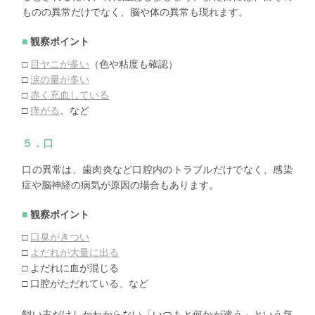
ものの異常だけでなく、脳や体の異常も現れます。
観察ポイント
□
目ヤニが多い
（色や粘度も確認）
□
涙の量が多い
□
赤く充血している
□
痒がる
、など
５．口
口の異常は、歯肉炎など口腔内のトラブルだけでなく、感染
症や脳神経の病気が原因の場合もあります。
観察ポイント
□
口臭がきつい
□
よだれが大量に出る
□ よだれに血が混じる
□ 口腔がただれている、など
飼い主だけしかわからない「いつもと何かが違う」という気