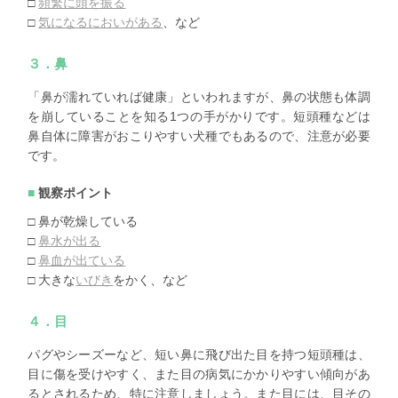
□
頻繁に頭を振る
□
気になるにおいがある
、など
３．鼻
「鼻が濡れていれば健康」といわれますが、鼻の状態も体調
を崩していることを知る1つの手がかりです。短頭種などは
鼻自体に障害がおこりやすい犬種でもあるので、注意が必要
です。
観察ポイント
□ 鼻が乾燥している
□
鼻水が出る
□
鼻血が出ている
□ 大きな
いびき
をかく、など
４．目
パグやシーズーなど、短い鼻に飛び出た目を持つ短頭種は、
目に傷を受けやすく、また目の病気にかかりやすい傾向があ
るとされるため、特に注意しましょう。また目には、目その