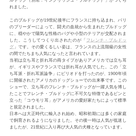
ルドッグ（別名：イングリッシュ・ブルドッグ）」がつくら
れました。
このブルドッグが19世紀後半にフランスに持ち込まれ、パリ
のブリーダーによって、闘犬の血統から生まれたブルドッグ
に、穏やかで陽気な性格のパグや小型のテリアが交配されま
した。こうしてつくり出されたのが「
フレンチ・ブルドッ
グ
」です。その愛くるしい姿は、フランスの上流階級の女性
の間でたちまち人気になったと言われています。
当初は立ち耳と折れ耳の両タイプがありアメリカでは立ち耳
が、イギリスやフランスでは折れ耳が人気でした。この「立
ち耳派・折れ耳派論争」にピリオドを打ったのが、1900年頃
に開催されたアメリカのドッグショーでの出来事です。この
ショーで、立ち耳のフレンチ・ブルドッグが一躍人気を博し
たことでフレンチ・ブルドッグに不可欠な特徴であるピンと
立った「コウモリ耳」がアメリカの愛好家たちによって標準
と規定されました。
日本へは大正時代に輸入され始め、昭和初期には多くの家庭
で飼育されるようになりました。その後一時は人気が低迷し
ましたが、21世紀に入り再び大人気の犬種となっています。