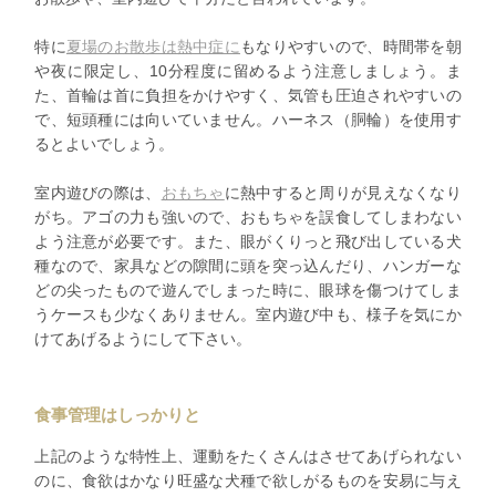
特に
夏場のお散歩は熱中症に
もなりやすいので、時間帯を朝
や夜に限定し、10分程度に留めるよう注意しましょう。ま
た、首輪は首に負担をかけやすく、気管も圧迫されやすいの
で、短頭種には向いていません。ハーネス（胴輪）を使用す
るとよいでしょう。
室内遊びの際は、
おもちゃ
に熱中すると周りが見えなくなり
がち。アゴの力も強いので、おもちゃを誤食してしまわない
よう注意が必要です。また、眼がくりっと飛び出している犬
種なので、家具などの隙間に頭を突っ込んだり、ハンガーな
どの尖ったもので遊んでしまった時に、眼球を傷つけてしま
うケースも少なくありません。室内遊び中も、様子を気にか
けてあげるようにして下さい。
食事管理はしっかりと
上記のような特性上、運動をたくさんはさせてあげられない
のに、食欲はかなり旺盛な犬種で欲しがるものを安易に与え