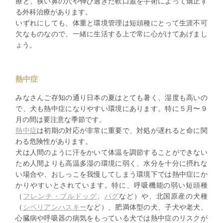
療と、狭い鼻の穴や伸び過ぎた軟口蓋を手術によって矯正す
る外科治療があります。
いずれにしても、体重と環境管理は短頭種にとって生涯不可
欠なものなので、一緒に生活する上で常に心がけてあげまし
ょう。
熱中症
みなさんご存知の通り日本の夏はとても暑く、湿度も高いの
で、犬も熱中症になりやすい環境にあります。特に５月〜９
月の間は要注意な季節です。
熱中症
は初期の対応が非常に重要で、対処が遅れると命に関
わる危険性があります。
犬は人間のように汗をかいて体温を調節することができない
ため人間よりも高温多湿の環境に弱く、水分を十分に摂れな
い場合や、おしっこを我慢してしまう環境下では熱中症にか
かりやすいとされています。特に、呼吸機能の弱い短頭種
（
フレンチ・ブルドッグ
、
パグ
など）や、北国原産の犬種
（
シベリアンハスキー
など）、肥満体型の犬、子犬や老犬、
心臓病や呼吸器の病気をもっている犬では熱中症のリスクが