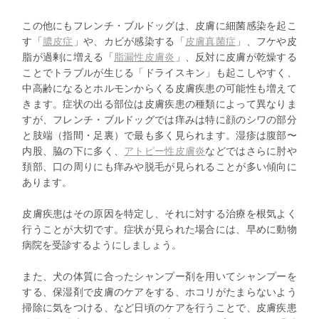
この他にもフレンチ・ブルドッグは、皮膚に細菌感染を起こ
す「
膿皮症
」や、カビが感染する「
皮膚真菌症
」、フケや皮
脂が過剰に増える「
脂漏性皮膚炎
」、反対に皮膚が乾燥する
ことでトラブルが生じる「ドライスキン」も起こしやすく、
中高齢になるとホルモンからくる皮膚疾患の可能性も増えて
きます。症状の出る部位は皮膚疾患の種類によって異なりま
すが、フレンチ・ブルドッグでは痒みは特に顔のシワの部分
と肢端（指間・足裏）で最も多く見られます。湿疹は腹部〜
内股、脇の下に多く、
アトピー性皮膚炎
などではさらに肘や
頚部、口の周りにも痒みや脱毛が見られることが多い傾向に
あります。
皮膚疾患はその原因を特定し、それに対する治療を根気よく
行うことが大切です。症状が見られた場合には、早めに動物
病院を受診するようにしましょう。
また、犬の体質に合ったシャンプー剤を用いてシャンプーを
する、保湿剤で皮膚のケアをする、ホコリがたまらないよう
掃除に気をつける、など日頃のケアを行うことで、皮膚疾患