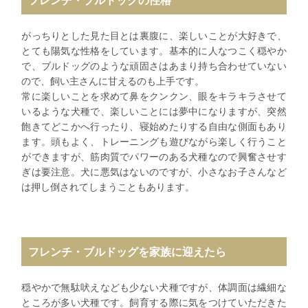
フレンチ・ブルドッグの性格
がっちりとした見た目とは裏腹に、楽しいことが大好きで、
とても陽気な性格をしています。基本的に人なつこく穏やか
で、ブルドッグのような頑固さはあまり持ち合わせていない
ので、飼い主さんに甘えるのも上手です。
常に楽しいことを求めて鼻をクンクン、眼をキラキラさせて
いるような犬種で、楽しいことには夢中になりますが、突然
飽きてどこかへ行ったり、寝始めたりする自由な側面もあり
ます。頭もよく、トレーニングも遊びながら楽しく行うこと
ができますが、筋肉質でパワーのある犬種なので興奮させす
ぎは要注意。犬に悪気はないのですが、小さなお子さんなど
は押し倒されてしまうこともあります。
フレンチ・ブルドッグを家族に迎えたら
穏やかで無駄吠えなども少ない犬種ですが、体調面は繊細な
ところが多い犬種です。飼育する際に気をつけていただきた