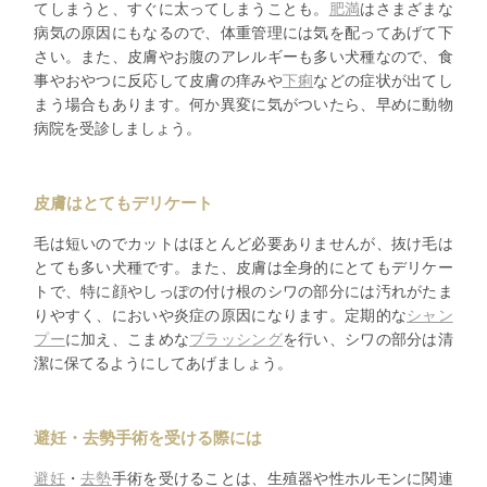
てしまうと、すぐに太ってしまうことも。
肥満
はさまざまな
病気の原因にもなるので、体重管理には気を配ってあげて下
さい。また、皮膚やお腹のアレルギーも多い犬種なので、食
事やおやつに反応して皮膚の痒みや
下痢
などの症状が出てし
まう場合もあります。何か異変に気がついたら、早めに動物
病院を受診しましょう。
皮膚はとてもデリケート
毛は短いのでカットはほとんど必要ありませんが、抜け毛は
とても多い犬種です。また、皮膚は全身的にとてもデリケー
トで、特に顔やしっぽの付け根のシワの部分には汚れがたま
りやすく、においや炎症の原因になります。定期的な
シャン
プー
に加え、こまめな
ブラッシング
を行い、シワの部分は清
潔に保てるようにしてあげましょう。
避妊・去勢手術を受ける際には
避妊
・
去勢
手術を受けることは、生殖器や性ホルモンに関連