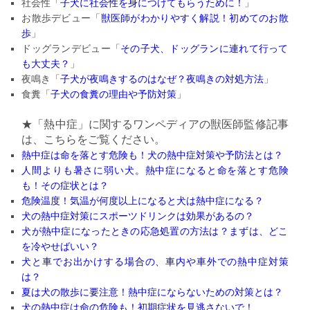
社会性「
子犬に社会性を身につけてもらうために！
」
お散歩デビュー「
獣医師がわかりやすく解説！初めてのお散
歩
」
ドッグランデビュー「
その子犬、
ドッグランに連れて行って
も大丈夫？
」
夜鳴き「
子犬が夜鳴きするのはなぜ？夜鳴きの対処方法
」
食糞「
子犬の食糞の理由や予防対策
」
★「熱中症」に関するワンペディアの獣医師監修記事
は、こちらをご覧ください。
熱中症は命を落とす危険も！犬の熱中症対策や予防法とは？
人間よりも暑さに弱い犬。熱中症になると命を落とす危険
も！
その症状とは？
危険温度！気温が何度以上になると犬は熱中症になる？
犬の熱中症対策にスポーツドリンクは効果があるの？
犬が熱中症になったときの応急処置の方法は？まずは、
どこ
を冷やせばいい？
犬と車でお出かけする場合の、車内や車外での熱中症対策
は？
夏は犬の散歩に要注意！熱中症にならないための対策とは？
犬の熱中症は命の危険も！初期症状を見逃さないで！