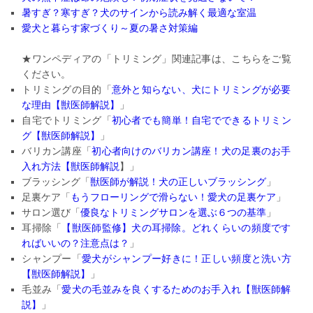
暑すぎ？寒すぎ？犬のサインから読み解く最適な室温
愛犬と暮らす家づくり～夏の暑さ対策編
★ワンペディアの「トリミング」関連記事は、こちらをご覧
ください。
トリミングの目的「
意外と知らない、
犬にトリミングが必要
な理由【獣医師解説】
」
自宅でトリミング「
初心者でも簡単！自宅でできるトリミン
グ【
獣医師解説】
」
バリカン講座「
初心者向けのバリカン講座！
犬の足裏のお手
入れ方法【獣医師解説
】」
ブラッシング「
獣医師が解説！犬の正しいブラッシング
」
足裏ケア「
もうフローリングで滑らない！愛犬の足裏ケア
」
サロン選び「
優良なトリミングサロンを選ぶ６つの基準
」
耳掃除「
【獣医師監修】犬の耳掃除。
どれくらいの頻度です
ればいいの？注意点は？
」
シャンプー「
愛犬がシャンプー好きに！正しい頻度と洗い方
【
獣医師解説】
」
毛並み「
愛犬の毛並みを良くするためのお手入れ【
獣医師解
説】
」