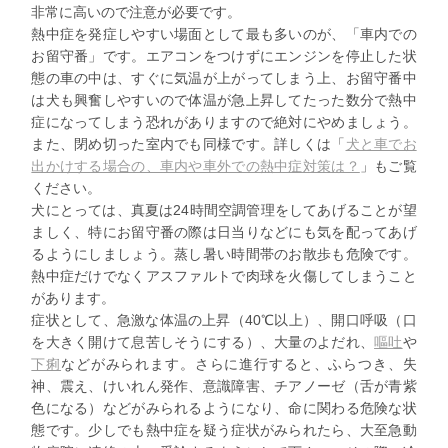
非常に高いので注意が必要です。
熱中症を発症しやすい場面として最も多いのが、「車内での
お留守番」です。エアコンをつけずにエンジンを停止した状
態の車の中は、すぐに気温が上がってしまう上、お留守番中
は犬も興奮しやすいので体温が急上昇してたった数分で熱中
症になってしまう恐れがありますので絶対にやめましょう。
また、閉め切った室内でも同様です。詳しくは「
犬と車でお
出かけする場合の、車内や車外での熱中症対策は？
」もご覧
ください。
犬にとっては、真夏は24時間空調管理をしてあげることが望
ましく、特にお留守番の際は日当りなどにも気を配ってあげ
るようにしましょう。蒸し暑い時間帯のお散歩も危険です。
熱中症だけでなくアスファルトで肉球を火傷してしまうこと
があります。
症状として、急激な体温の上昇（40℃以上）、開口呼吸（口
を大きく開けて息苦しそうにする）、大量のよだれ、
嘔吐
や
下痢
などがみられます。さらに進行すると、ふらつき、失
神、震え、けいれん発作、意識障害、チアノーゼ（舌が青紫
色になる）などがみられるようになり、命に関わる危険な状
態です。少しでも熱中症を疑う症状がみられたら、大至急動