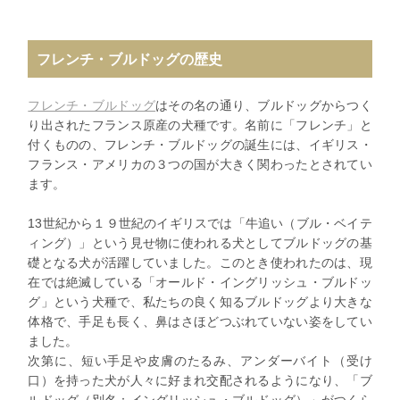
フレンチ・ブルドッグの歴史
フレンチ・ブルドッグ
はその名の通り、ブルドッグからつく
り出されたフランス原産の犬種です。名前に「フレンチ」と
付くものの、フレンチ・ブルドッグの誕生には、イギリス・
フランス・アメリカの３つの国が大きく関わったとされてい
ます。
13世紀から１９世紀のイギリスでは「牛追い（ブル・ベイテ
ィング）」という見せ物に使われる犬としてブルドッグの基
礎となる犬が活躍していました。このとき使われたのは、現
在では絶滅している「オールド・イングリッシュ・ブルドッ
グ」という犬種で、私たちの良く知るブルドッグより大きな
体格で、手足も長く、鼻はさほどつぶれていない姿をしてい
ました。
次第に、短い手足や皮膚のたるみ、アンダーバイト（受け
口）を持った犬が人々に好まれ交配されるようになり、「ブ