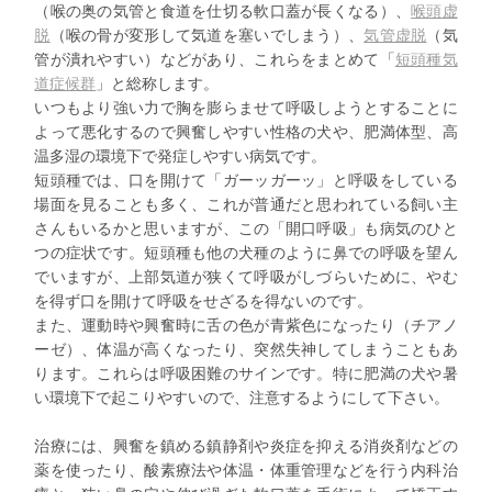
（喉の奥の気管と食道を仕切る軟口蓋が長くなる）、
喉頭虚
脱
（喉の骨が変形して気道を塞いでしまう）、
気管虚脱
（気
管が潰れやすい）などがあり、これらをまとめて「
短頭種気
道症候群
」と総称します。
いつもより強い力で胸を膨らませて呼吸しようとすることに
よって悪化するので興奮しやすい性格の犬や、肥満体型、高
温多湿の環境下で発症しやすい病気です。
短頭種では、口を開けて「ガーッガーッ」と呼吸をしている
場面を見ることも多く、これが普通だと思われている飼い主
さんもいるかと思いますが、この「開口呼吸」も病気のひと
つの症状です。短頭種も他の犬種のように鼻での呼吸を望ん
でいますが、上部気道が狭くて呼吸がしづらいために、やむ
を得ず口を開けて呼吸をせざるを得ないのです。
また、運動時や興奮時に舌の色が青紫色になったり（チアノ
ーゼ）、体温が高くなったり、突然失神してしまうこともあ
ります。これらは呼吸困難のサインです。特に肥満の犬や暑
い環境下で起こりやすいので、注意するようにして下さい。
治療には、興奮を鎮める鎮静剤や炎症を抑える消炎剤などの
薬を使ったり、酸素療法や体温・体重管理などを行う内科治