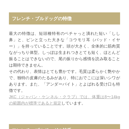
フレンチ・ブルドッグの特徴
最大の特徴は、短頭種特有のペチャっと潰れた短い「しし
鼻」と、ピンと立った大きな「コウモリ耳（バッド・イヤ
ー）」を持っていることです。頭が大きく、全体的に筋肉質
ながっちり体型。しっぽは生まれつきとても短く、ほとんど
振ることはできないので、尾の振りから感情を読み取ること
は期待できません。
その代わり、表情はとても豊かです。毛質は柔らかく艶やか
で、独特の皮膚のたるみがあり、特におでこには深いシワが
あります。また、「アンダーバイト」とよばれる受け口も特
徴です。
JKC（ジャパン・ケンネル・クラブ）では、体重は8〜14kg
の範囲内が標準であると規定
しています。