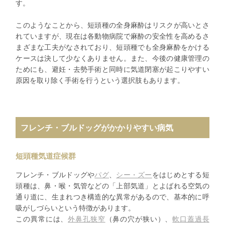
す。
このようなことから、短頭種の全身麻酔はリスクが高いとさ
れていますが、現在は各動物病院で麻酔の安全性を高めるさ
まざまな工夫がなされており、短頭種でも全身麻酔をかける
ケースは決して少なくありません。また、今後の健康管理の
ためにも、避妊・去勢手術と同時に気道閉塞が起こりやすい
原因を取り除く手術を行うという選択肢もあります。
フレンチ・ブルドッグがかかりやすい病気
短頭種気道症候群
フレンチ・ブルドッグや
パグ
、
シー・ズー
をはじめとする短
頭種は、鼻・喉・気管などの「上部気道」とよばれる空気の
通り道に、生まれつき構造的な異常があるので、基本的に呼
吸がしづらいという特徴があります。
この異常には、
外鼻孔狭窄
（鼻の穴が狭い）、
軟口蓋過長