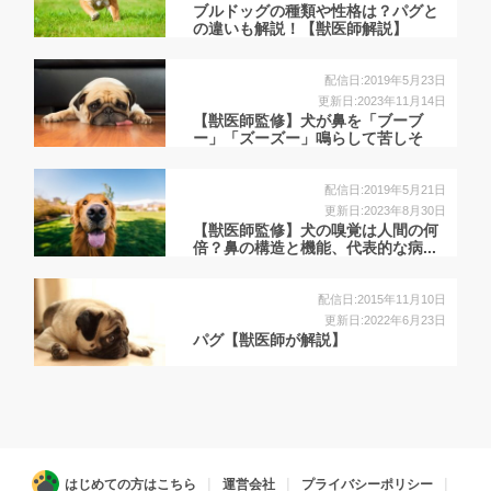
ブルドッグの種類や性格は？パグと
の違いも解説！【獣医師解説】
配信日:2019年5月23日
更新日:2023年11月14日
【獣医師監修】犬が鼻を「ブーブ
ー」「ズーズー」鳴らして苦しそ
う...
配信日:2019年5月21日
更新日:2023年8月30日
【獣医師監修】犬の嗅覚は人間の何
倍？鼻の構造と機能、代表的な病...
配信日:2015年11月10日
更新日:2022年6月23日
パグ【獣医師が解説】
はじめての方はこちら
運営会社
プライバシーポリシー