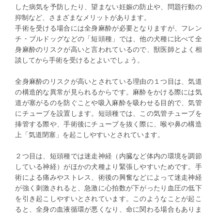
した病気を予防したり、望まない妊娠の防止や、問題行動の
抑制など、さまざまなメリットがあります。
手術を受ける場合には全身麻酔が必要となりますが、フレン
チ・ブルドッグなどの「短頭種」では、他の犬種に比べて全
身麻酔のリスクが高いと言われているので、獣医師とよく相
談してから手術を受けるとよいでしょう。
全身麻酔のリスクが高いとされている理由の１つ目は、気道
の構造的な異常が見られるからです。麻酔をかける際には気
道が塞がるのを防ぐことや吸入麻酔を吸わせる目的で、気管
にチューブを設置します。短頭種では、この気管チューブを
挿管する際や、手術後にチューブを抜く際に、喉や鼻の構造
上「気道閉塞」を起こしやすいとされています。
２つ目は、短頭種では迷走神経（内臓など体内の環境を調節
している神経）がほかの犬種より緊張しやすいためです。手
術による痛みやストレス、術後の興奮などによって迷走神経
が強く刺激されると、急激に心拍数が下がったり血圧の低下
を引き起こしやすいとされています。このようなことが起こ
ると、全身の血液循環が悪くなり、命に関わる場合もありま