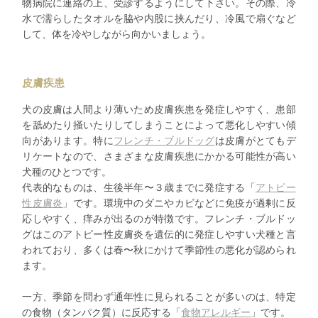
物病院に連絡の上、受診するようにして下さい。その際、冷
水で濡らしたタオルを脇や内股に挟んだり、冷風で扇ぐなど
して、体を冷やしながら向かいましょう。
皮膚疾患
犬の皮膚は人間より薄いため皮膚疾患を発症しやすく、患部
を舐めたり掻いたりしてしまうことによって悪化しやすい傾
向があります。特に
フレンチ・ブルドッグ
は皮膚がとてもデ
リケートなので、さまざまな皮膚疾患にかかる可能性が高い
犬種のひとつです。
代表的なものは、生後半年〜３歳までに発症する「
アトピー
性皮膚炎
」です。環境中のダニやカビなどに免疫が過剰に反
応しやすく、痒みが出るのが特徴です。フレンチ・ブルドッ
グはこのアトピー性皮膚炎を遺伝的に発症しやすい犬種と言
われており、多くは春〜秋にかけて季節性の悪化が認められ
ます。
一方、季節を問わず通年性に見られることが多いのは、特定
の食物（タンパク質）に反応する「
食物アレルギー
」です。