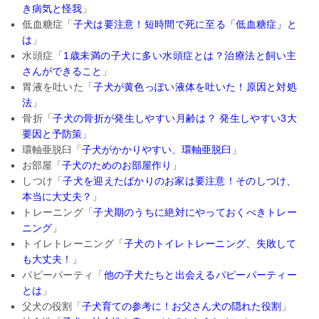
き病気と怪我
」
低血糖症「
子犬は要注意！短時間で死に至る「低血糖症」と
は
」
水頭症「
1歳未満の子犬に多い水頭症とは？
治療法と飼い主
さんができること
」
胃液を吐いた「
子犬が黄色っぽい液体を吐いた！原因と対処
法
」
骨折「
子犬の骨折が発生しやすい月齢は？ 発生しやすい3大
要因と予防策
」
環軸亜脱臼「
子犬がかかりやすい、環軸亜脱臼
」
お部屋「
子犬のためのお部屋作り
」
しつけ「
子犬を迎えたばかりのお家は要注意！そのしつけ、
本当に大丈夫？
」
トレーニング「
子犬期のうちに絶対にやっておくべきトレー
ニン
グ
」
トイレトレーニング「
子犬のトイレトレーニング、
失敗して
も大丈夫！
」
パピーパーティ「
他の子犬たちと出会えるパピーパーティー
とは
」
父犬の役割「
子犬育ての参考に！お父さん犬の隠れた役割
」