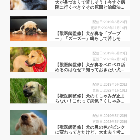
犬が鼻づまりで苦しそう！今すぐ病
院に行くべき？その原因と治療法...
配信日:2019年5月23日
更新日:2023年11月14日
【獣医師監修】犬が鼻を「ブーブ
ー」「ズーズー」鳴らして苦しそ
う...
配信日:2019年5月23日
更新日:2023年7月14日
【獣医師監修】犬が鼻をペロペロ舐
めるのはなぜ？知っておきたい犬...
配信日:2019年5月23日
更新日:2022年1月18日
【獣医師監修】犬のくしゃみが止ま
らない！これって病気？くしゃみ...
配信日:2019年5月23日
更新日:2023年5月23日
【獣医師監修】犬の鼻の色がピンク
に変わってきたけど、大丈夫？考...