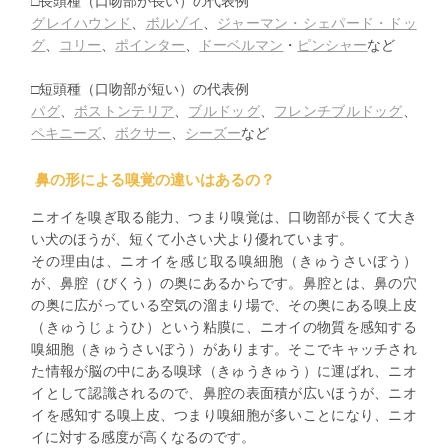
□長頭種（口吻部が長い）の代表例
グレイハウンド
、
ボルゾイ
、
ジャーマン・シェパード・ドッ
グ
、
コリー
、
ポインター
、
ドーベルマン
・
ピンシャー
など
□短頭種（口吻部が短い）の代表例
パグ
、
ボストンテリア
、
ブルドッグ
、
フレンチブルドッグ
、
ペキニーズ
、
ボクサー
、
シーズー
など
鼻の形による嗅覚の違いはあるの？
ニオイを嗅ぎ取る能力、つまり嗅覚は、口吻部が長くて大き
い犬のほうが、短くて小さい犬より優れています。
その理由は、ニオイを感じ取る嗅細胞（きゅうさいぼう）
が、鼻腔（びくう）の奥にあるからです。鼻腔とは、鼻の穴
の奥に広がっている空気の溜まり場で、その奥にある嗅上皮
（きゅうじょうひ）という粘膜に、ニオイの物質を感知する
嗅細胞（きゅうさいぼう）があります。そこでキャッチされ
た情報が脳の中にある嗅球（きゅうきゅう）に運ばれ、ニオ
イとして認識されるので、鼻腔の表面積が広いほうが、ニオ
イを感知する嗅上皮、つまり嗅細胞が多いことになり、ニオ
イに対する感度が高くなるのです。