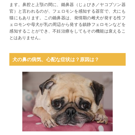
ます。鼻腔と上顎の間に、鋤鼻器（じょびき／ヤコブソン器
官）と言われるのが、フェロモンを感知する器官で、犬にも
猫にもあります。この鋤鼻器は、発情期の雌犬が発する性フ
ェロモンや母犬が乳の周辺から発する鎮静フェロモンなどを
感知することができ、不妊治療をしてもその機能は衰えるこ
とはありません。
犬の鼻の病気、心配な症状は？原因は？