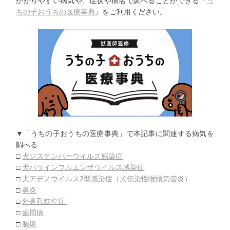
かかりやすい病気や、症状や病名で調べることができる『
う
ちの子
おうちの医療事典
』をご利用ください。
▼「うちの子おうちの医療事典」で本記事に関連する病気を
調べる
□
犬ジステンパーウイルス感染症
□
犬パラインフルエンザウイルス感染症
□
犬アデノウイルス2型感染症（犬伝染性喉頭気管炎）
□
鼻炎
□
外鼻孔狭窄症
□
歯周病
□
腫瘍