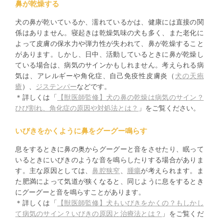
鼻が乾燥する
犬の鼻が乾いているか、濡れているかは、健康には直接の関
係はありません。寝起きは乾燥気味の犬も多く、また老化に
よって皮膚の保水力や弾力性が失われて、鼻が乾燥すること
があります。しかし、日中、活動しているときに鼻が乾燥し
ている場合は、病気のサインかもしれません。考えられる病
気は、アレルギーや角化症、自己免疫性皮膚炎（
犬の天疱
瘡
）、
ジステンパー
などです。
＊詳しくは「
【獣医師監修】犬の鼻の乾燥は病気のサイン？
ひび割れ、角化症の原因や対処法とは？
」をご覧ください。
いびきをかくように鼻をグーグー鳴らす
息をするときに鼻の奥からグーグーと音をさせたり、眠って
いるときにいびきのような音を鳴らしたりする場合がありま
す。主な原因としては、
鼻腔狭窄
、
腫瘍
が考えられます。ま
た肥満によって気道が狭くなると、同じように息をするとき
にグーグーと音を鳴らすことがあります。
＊詳しくは「
【獣医師監修】犬もいびきをかくの？もしかし
て病気のサイン？いびきの原因と治療法とは？
」をご覧くだ