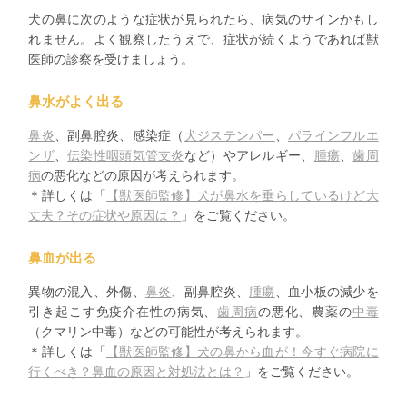
犬の鼻に次のような症状が見られたら、病気のサインかもし
れません。よく観察したうえで、症状が続くようであれば獣
医師の診察を受けましょう。
鼻水がよく出る
鼻炎
、副鼻腔炎、感染症（
犬ジステンパー
、
パラインフルエ
ンザ
、
伝染性咽頭気管支炎
など）やアレルギー、
腫瘍
、
歯周
病
の悪化などの原因が考えられます。
＊詳しくは「
【獣医師監修】犬が鼻水を垂らしているけど大
丈夫？その症状や原因は？
」をご覧ください。
鼻血が出る
異物の混入、外傷、
鼻炎
、副鼻腔炎、
腫瘍
、血小板の減少を
引き起こす免疫介在性の病気、
歯周病
の悪化、農薬の
中毒
（クマリン中毒）などの可能性が考えられます。
＊詳しくは「
【獣医師監修】犬の鼻から血が！今すぐ病院に
行くべき？鼻血の原因と対処法とは？
」をご覧ください。