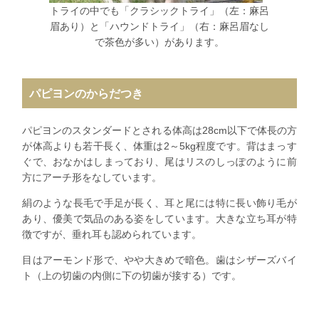
トライの中でも「クラシックトライ」（左：麻呂
眉あり）と「ハウンドトライ」（右：麻呂眉なし
で茶色が多い）があります。
パピヨンのからだつき
パピヨンのスタンダードとされる体高は28cm以下で体長の方
が体高よりも若干長く、体重は2～5kg程度です。背はまっす
ぐで、おなかはしまっており、尾はリスのしっぽのように前
方にアーチ形をなしています。
絹のような長毛で手足が長く、耳と尾には特に長い飾り毛が
あり、優美で気品のある姿をしています。大きな立ち耳が特
徴ですが、垂れ耳も認められています。
目はアーモンド形で、やや大きめで暗色。歯はシザーズバイ
ト（上の切歯の内側に下の切歯が接する）です。