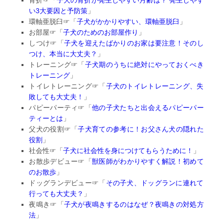
骨折☞「
子犬の骨折が発生しやすい月齢は？ 発生しやす
い3大要因と予防策
」
環軸亜脱臼☞「
子犬がかかりやすい、環軸亜脱臼
」
お部屋☞「
子犬のためのお部屋作り
」
しつけ☞「
子犬を迎えたばかりのお家は要注意！そのし
つけ、
本当に大丈夫？
」
トレーニング☞「
子犬期のうちに絶対にやっておくべき
トレーニン
グ
」
トイレトレーニング☞「
子犬のトイレトレーニング、
失
敗しても大丈夫！
」
パピーパーティ☞「
他の子犬たちと出会えるパピーパー
ティーとは
」
父犬の役割☞「
子犬育ての参考に！お父さん犬の隠れた
役割
」
社会性☞「
子犬に社会性を身につけてもらうために！
」
お散歩デビュー☞「
獣医師がわかりやすく解説！初めて
のお散歩
」
ドッグランデビュー☞「
その子犬、
ドッグランに連れて
行っても大丈夫？
」
夜鳴き☞「
子犬が夜鳴きするのはなぜ？夜鳴きの対処方
法
」