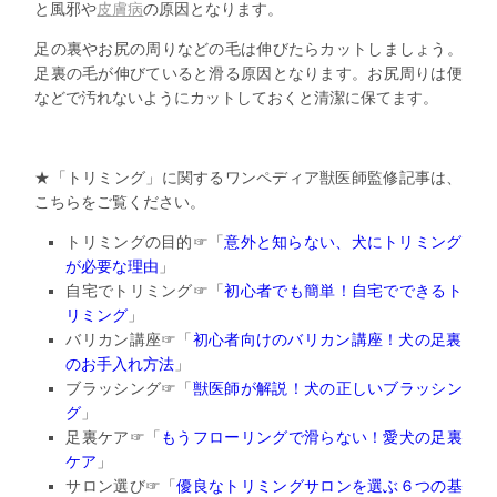
と風邪や
皮膚病
の原因となります。
足の裏やお尻の周りなどの毛は伸びたらカットしましょう。
足裏の毛が伸びていると滑る原因となります。お尻周りは便
などで汚れないようにカットしておくと清潔に保てます。
★「トリミング」に関するワンペディア獣医師監修記事は、
こちらをご覧ください。
トリミングの目的☞「
意外と知らない、
犬にトリミング
が必要な理由
」
自宅でトリミング☞「
初心者でも簡単！自宅でできるト
リミング
」
バリカン講座☞「
初心者向けのバリカン講座！
犬の足裏
のお手入れ方法
」
ブラッシング☞「
獣医師が解説！犬の正しいブラッシン
グ
」
足裏ケア☞「
もうフローリングで滑らない！愛犬の足裏
ケア
」
サロン選び☞「
優良なトリミングサロンを選ぶ６つの基