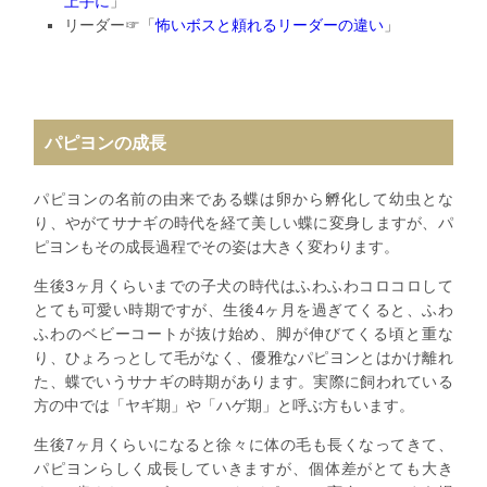
上手に
」
リーダー☞「
怖いボスと頼れるリーダーの違い
」
パピヨンの成長
パピヨンの名前の由来である蝶は卵から孵化して幼虫とな
り、やがてサナギの時代を経て美しい蝶に変身しますが、パ
ピヨンもその成長過程でその姿は大きく変わります。
生後3ヶ月くらいまでの子犬の時代はふわふわコロコロして
とても可愛い時期ですが、生後4ヶ月を過ぎてくると、ふわ
ふわのベビーコートが抜け始め、脚が伸びてくる頃と重な
り、ひょろっとして毛がなく、優雅なパピヨンとはかけ離れ
た、蝶でいうサナギの時期があります。実際に飼われている
方の中では「ヤギ期」や「ハゲ期」と呼ぶ方もいます。
生後7ヶ月くらいになると徐々に体の毛も長くなってきて、
パピヨンらしく成長していきますが、個体差がとても大き