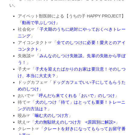
い。
アイペット獣医師による【うちの子 HAPPY PROJECT】
『
動画で学ぶしつけ
』
社会化☞「
子犬期のうちに絶対にやっておくべきトレー
ニング
」
アイコンタクト☞「
全てのしつけに必要！愛犬とのアイ
コンタクト
」
失敗談☞「
みんなのしつけ失敗談。先輩の失敗から学ぼ
う！
」
子犬☞「
子犬を迎えたばかりのお家は要注意！そのしつ
け、
本当に大丈夫？
」
ドッグカフェ☞「
ドッグカフェでいい子にしてもらうた
めのしつけ
」
おいで☞「
呼んだら来てくれる「おいで」のしつけ
」
待て☞「
犬のしつけ「待て」はとっても重要！
トレーニ
ングの方法は？
」
咬み☞「
噛む犬のしつけ方
」
吠え☞「
犬の無駄吠えのしつけ方 <原因別に解説>
」
クレート☞「
クレートを好きになってもらってお留守番