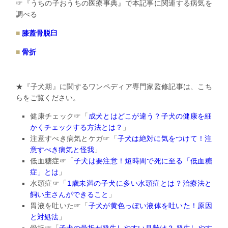
☞『うちの子おうちの医療事典』で本記事に関連する病気を
調べる
膝蓋骨脱臼
骨折
★『子犬期』に関するワンペディア専門家監修記事は、こち
らをご覧ください。
健康チェック☞「
成犬とはどこが違う？
子犬の健康を細
かくチェックする方法とは？
」
注意すべき病気とケガ☞「
子犬は絶対に気をつけて！
注
意すべき病気と怪我
」
低血糖症☞「
子犬は要注意！短時間で死に至る「低血糖
症」とは
」
水頭症☞「
1歳未満の子犬に多い水頭症とは？
治療法と
飼い主さんができること
」
胃液を吐いた☞「
子犬が黄色っぽい液体を吐いた！原因
と対処法
」