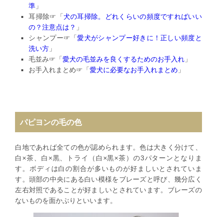
準
」
耳掃除☞「
犬の耳掃除。どれくらいの頻度ですればいい
の？
注意点は？
」
シャンプー☞「
愛犬がシャンプー好きに！正しい頻度と
洗い方
」
毛並み☞「
愛犬の毛並みを良くするためのお手入れ
」
お手入れまとめ☞「
愛犬に必要なお手入れまとめ
」
パピヨンの毛の色
白地であれば全ての色が認められます。色は大きく分けて、
白×茶、白×黒、トライ（白×黒×茶）の3パターンとなりま
す。ボディは白の割合が多いものが好ましいとされていま
す。頭部の中央にある白い模様をブレーズと呼び、幾分広く
左右対照であることが好ましいとされています。ブレーズの
ないものを面かぶりといいます。