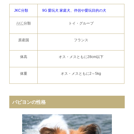
JKC分類
9G 愛玩犬 家庭犬、伴侶や愛玩目的の犬
AKC
分類
トイ・グループ
原産国
フランス
体高
オス・メスともに28cm以下
体重
オス・メスともに2～5kg
パピヨンの性格