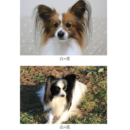
白×茶
白×黒