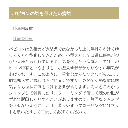
パピヨンの気を付けたい病気
・眼瞼内反症
・
膝蓋骨脱臼
パピヨンは先祖犬が大型犬ではなかった上に年月をかけてゆ
っくりと小型化してきたため、小型犬としては遺伝疾患が少
ない犬種と言われています。気を付けたい病気としては、パ
ピヨン特有というよりも、小型犬全般がかかりやすい病気が
あげられます。このように、華奢なからだつきながら丈夫で
病気知らずと言われるパピヨンですが、身軽で活発な故に病
気よりも怪我に気をつける必要があります。高いところから
ジャンプして
骨折
したり、フローリングで滑って膝のお皿が
ずれて脱臼したりすることがありますので、無理なジャンプ
をさせないようにしたり、滑りやすいフローリングにはマッ
トを敷いたりして工夫してあげてください。