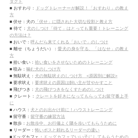
タクト
■ おすわり：
ドッグトレーナーが解説！「おすわり」の教え
方
■ 伏せ：犬の
「伏せ」に隠された大切な役割と教え方
■ 待て：
犬のしつけ「待て」はとっても重要！
トレーニング
の方法は？
■ おいで：
呼んだら来てくれる「おいで」のしつけ
■ 離せ（ちょうだい）：
愛犬の身を守る、「はなせ」の教え
方
■ 拾い食い：
拾い食いをさせないためのトレーニング
■ 咬み：
噛む犬のしつけ方
■ 無駄吠え：
犬の無駄吠えのしつけ方 <原因別に解説>
■ 要求吠え：
要求吠えの原因は飼い主が甘やかすこと
■ 飛びつき：
犬の飛びつきをなくすためのしつけ
■ クレート：
クレートを好きになってもらってお留守番上手
に
■ ハウス：
犬とのお出かけ前に！ハウストレーニング
■ 留守番：
留守番の練習方法
■ 散歩：
お散歩中、お行儀よく隣を歩いてもらうために
■ リーダー：
怖いボスと頼れるリーダーの違い
■ドッグカフェ：
ドッグカフェでいい子にしてもらうための