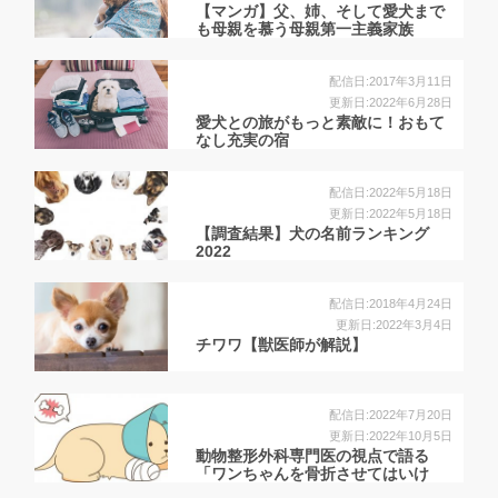
【マンガ】父、姉、そして愛犬まで
も母親を慕う母親第一主義家族
配信日:2017年3月11日
更新日:2022年6月28日
愛犬との旅がもっと素敵に！おもて
なし充実の宿
配信日:2022年5月18日
更新日:2022年5月18日
【調査結果】犬の名前ランキング
2022
配信日:2018年4月24日
更新日:2022年3月4日
チワワ【獣医師が解説】
配信日:2022年7月20日
更新日:2022年10月5日
動物整形外科専門医の視点で語る
「ワンちゃんを骨折させてはいけ
な...