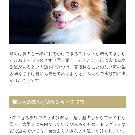
最近は愛犬と一緒におでかけできるスポットが増えてきまし
たよね！
チワワ
のさすけ君一家も、わんこと一緒に入れる水
族館があるという話を聞きつけ、普段見ることのない海の生
き物をさすけ君にも見せてあげようと、みんなで水族館に出
かけたそうです。
怖いもの知らずのヤンキーチワワ
3歳になるチワワのさすけ君は、超小型犬ながらプライドが
高く、大型犬にも向かっていくやんちゃもの。ドッグランな
どで遊んでいても、自分より大きな犬を追いかけ回し、いつ