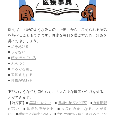
例えば、下記のような愛犬の「行動」から、
考えられる病気
を調べることもできます。
健康な毎日を過ごすため、知識を
得ておきましょう。
■
足をあげる
■
歩かない
■
頭を振っている
■
ふらつく
■
ぐるぐる回る
■
遠吠えをする
■
性格が変わる
下記のような切り口からも、
さまざまな病気やケガを知るこ
とができます。
【治療面】■
再発しやすい
■
長期の治療が必要
■
治療期間
が短い
■
緊急治療が必要
■
入院が必要になることが多
い
■
手術での治療が多い
■
専門の病院へ紹介されることが