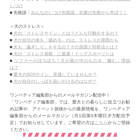
しつけ
■ 失敗談：
みんなのしつけ失敗談。先輩の失敗から学ぼう！
＜犬のストレス＞
■
犬の「ストレスサイン」とは？どんな行動をするの？
■
犬が自分の体を「舐める」のは、ストレスが原因かも
■
犬も「歯ぎしり」をするの？その原因と対処法とは？
■
犬の「ストレス発散」に最適！ドッグスポーツとは
■
ソファーがぼろぼろ！犬が家の中のものを「噛む」理由
は？
■
愛犬のSOSサイン、見逃していませんか？
■
犬が自分のしっぽを追いかけるのはなぜ？
ワンペディア編集部からのメールマガジン配信中！
「ワンペディア編集部」では、
愛犬との暮らしに役立つお勧
め記事や、
アイペット損保からの最新情報を、
ワンペディア
編集部からのメールマガジン（
月1回第3木曜日夕方配信予
定）でお知らせしています。
ご希望の方は
こちら
からご登録
ください。