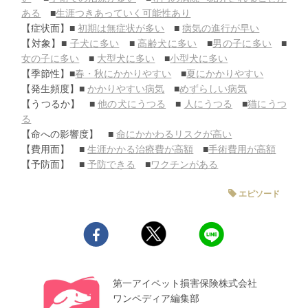
ある
■
生涯つきあっていく可能性あり
【症状面】■
初期は無症状が多い
■
病気の進行が早い
【対象】■
子犬に多い
■
高齢犬に多い
■
男の子に多い
■
女の子に多い
■
大型犬に多い
■
小型犬に多い
【季節性】■
春・秋にかかりやすい
■
夏にかかりやすい
【発生頻度】■
かかりやすい病気
■
めずらしい病気
【うつるか】 ■
他の犬にうつる
■
人にうつる
■
猫にうつ
る
【命への影響度】 ■
命にかかわるリスクが高い
【費用面】 ■
生涯かかる治療費が高額
■
手術費用が高額
【予防面】 ■
予防できる
■
ワクチンがある
エピソード
第一アイペット損害保険株式会社
ワンペディア編集部