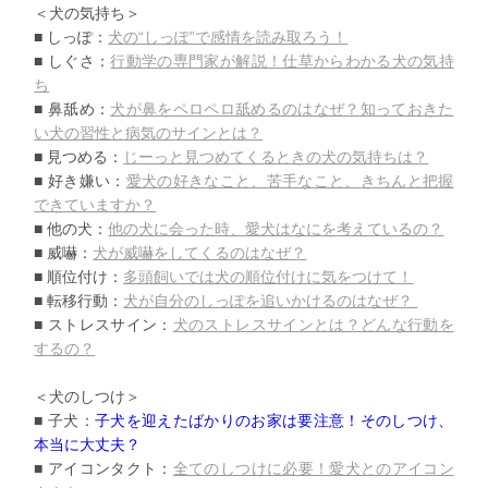
＜犬の気持ち＞
■ しっぽ：
犬の“しっぽ”で感情を読み取ろう！
■ しぐさ：
行動学の専門家が解説！仕草からわかる犬の気持
ち
■ 鼻舐め：
犬が鼻をペロペロ舐めるのはなぜ？
知っておきた
い犬の習性と病気のサインとは？
■ 見つめる：
じーっと見つめてくるときの犬の気持ちは？
■ 好き嫌い：
愛犬の好きなこと、苦手なこと、
きちんと把握
できていますか？
■ 他の犬：
他の犬に会った時、愛犬はなにを考えているの？
■ 威嚇：
犬が威嚇をしてくるのはなぜ？
■ 順位付け：
多頭飼いでは犬の順位付けに気をつけて！
■ 転移行動：
犬が自分のしっぽを追いかけるのはなぜ？
■ ストレスサイン：
犬のストレスサインとは？どんな行動を
するの？
＜犬のしつけ＞
■ 子犬：
子犬を迎えたばかりのお家は要注意！そのしつけ、
本当に大丈夫？
■ アイコンタクト：
全てのしつけに必要！愛犬とのアイコン