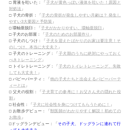
□ 胃液を吐いた：「
子犬が黄色っぽい液体を吐いた！原因と
対処法
」
□ 子犬の骨折：「
子犬の骨折が発生しやすい月齢は？ 発生し
やすい3大要因と予防策
」
□ 環軸亜脱臼：「
子犬がかかりやすい、環軸亜脱臼
」
□ 子犬のお部屋：「
子犬のためのお部屋作り
」
□ 子犬のしつけ：「
子犬を迎えたばかりのお家は要注意！
そ
のしつけ、本当に大丈夫？
」
□ 子犬のトレーニング：「
子犬期のうちに絶対にやっておく
べきトレ
ーニング
」
□ トイレトレーニング：「
子犬のトイレトレーニング、
失敗
しても大丈夫！
」
□ パピーパーティ：「
他の子犬たちと出会えるパピーパーテ
ィーとは
」
□ 父犬の役割：「
子犬育ての参考に！お父さん犬の隠れた役
割
」
□ 社会性：「
子犬に社会性を身につけてもらうために！
」
□ お散歩デビュー：「
獣医師がわかりやすく解説！初めての
お散歩
」
□ドッグランデビュー：「
その子犬、
ドッグランに連れて行