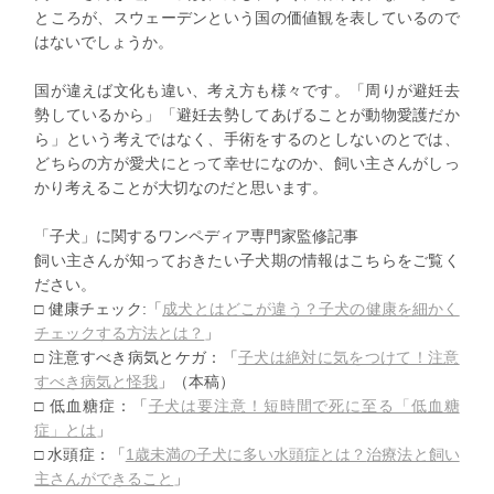
ところが、スウェーデンという国の価値観を表しているので
はないでしょうか。
国が違えば文化も違い、考え方も様々です。「周りが避妊去
勢しているから」「避妊去勢してあげることが動物愛護だか
ら」という考えではなく、手術をするのとしないのとでは、
どちらの方が愛犬にとって幸せになのか、飼い主さんがしっ
かり考えることが大切なのだと思います。
「子犬」に関するワンペディア専門家監修記事
飼い主さんが知っておきたい子犬期の情報はこちらをご覧く
ださい
。
□ 健康チェック:「
成犬とはどこが違う？
子犬の健康を細かく
チェックする方法とは？
」
□ 注意すべき病気とケガ：「
子犬は絶対に気をつけて！
注意
すべき病気と怪我
」（本稿）
□ 低血糖症：「
子犬は要注意！短時間で死に至る「低血糖
症」とは
」
□ 水頭症：「
1歳未満の子犬に多い水頭症とは？
治療法と飼い
主さんができること
」