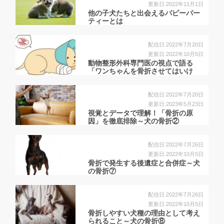
更新日:2022年11月1日
他の子犬たちと出会えるパピーパー
ティーとは
配信日:2022年7月20日
更新日:2022年10月5日
動物整形外科専門医の視点で語る
「ワンちゃんを骨折させてはいけ
な...
配信日:2022年7月20日
更新日:2023年5月23日
視覚とデータで理解！「骨折の原
因」を徹底排除～犬の骨折②
配信日:2022年7月26日
更新日:2022年10月5日
⾻折で発⽣する後遺症と合併症～犬
の骨折⑦
配信日:2022年7月26日
更新日:2022年10月5日
骨折しやすい犬種の理由として考え
られること～犬の骨折⑧