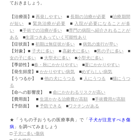
ておきましょう。
【治療面】■
再発しやすい
■
長期の治療が必要
■
治療期間
が短い
■
緊急治療が必要
■
入院が必要になることが多
い
■
手術での治療が多い
■
専門の病院へ紹介されることが
ある
■
生涯つきあっていく可能性あり
【症状面】■
初期は無症状が多い
■
病気の進行が早い
【対象】■
子犬に多い
■
高齢犬に多い
■
男の子に多い
■
女の子に多い
■
大型犬に多い
■
小型犬に多い
【季節性】■
春・秋にかかりやすい
■
夏にかかりやすい
【発生頻度】■
かかりやすい病気
■
めずらしい病気
【うつるか】 ■
他の犬にうつる
■
人にうつる
■
猫にうつ
る
【命への影響度】 ■
命にかかわるリスクが高い
【費用面】 ■
生涯かかる治療費が高額
■
手術費用が高額
【予防面】 ■
予防できる
■
ワクチンがある
★「うちの子おうちの医療事典」で
「
子犬が注意すべき傷
病
」
を調
べてみましょう
□
子犬に多い傷病