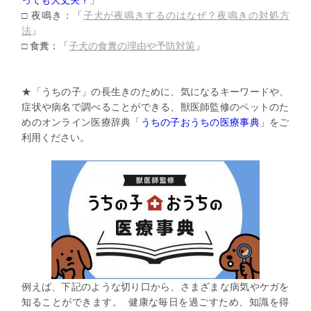
っても大丈夫？
」
□ 夜鳴き：「
子犬が夜鳴きするのはなぜ？夜鳴きの対処方
法
」
□ 食糞：「
子犬の食糞の理由や予防対策
」
★「うちの子」の長生きのために、気になるキーワードや、
症状や病名で調べることができる、
獣医師監修のペットのた
めのオンライン医療辞典「
うちの子おうち
の医療事典
」をご
利用ください。
例えば、下記のような切り口から、
さまざまな病気やケガを
知ることができます。
健康な毎日を過ごすため、知識を得