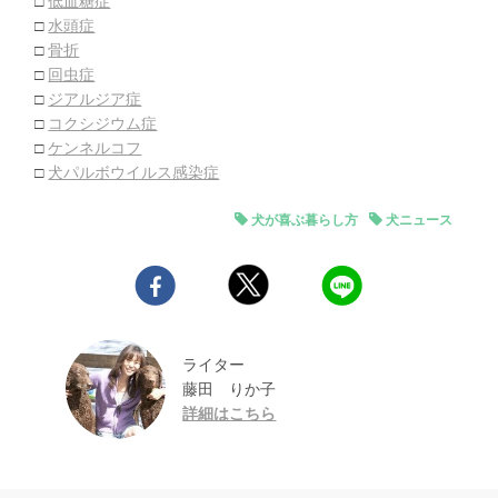
□
低血糖症
□
水頭症
□
骨折
□
回虫症
□
ジアルジア症
□
コクシジウム症
□
ケンネルコフ
□
犬パルボウイルス感染症
犬が喜ぶ暮らし方
犬ニュース
ライター
藤田 りか子
詳細はこちら