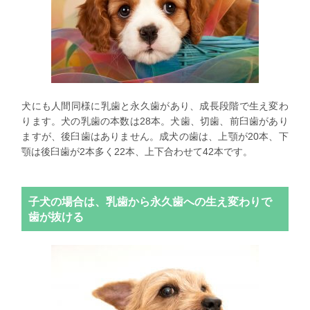
犬にも人間同様に乳歯と永久歯があり、成長段階で生え変わ
ります。犬の乳歯の本数は28本。犬歯、切歯、前臼歯があり
ますが、後臼歯はありません。成犬の歯は、上顎が20本、下
顎は後臼歯が2本多く22本、上下合わせて42本です。
子犬の場合は、乳歯から永久歯への生え変わりで
歯が抜ける