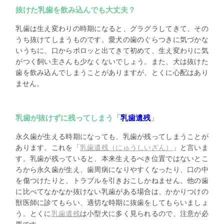
抜けた乳歯を飲み込んでも大丈夫？
乳歯は生え変わりの時期になると、グラグラしてきて、その
うち抜けてしまうものです。愛犬の歯のぐらつきに気づかな
いうちに、口からポロッと出てきて初めて、生え変わりに気
がつく飼い主さんも少なくないでしょう。また、犬は抜けた
歯を飲み込んでしまうことがありますが、とくに心配はあり
ません。
乳歯が抜けずに残ってしまう「
乳歯遺残
」
永久歯が生える時期になっても、乳歯が残ってしまうことが
あります。これを「
乳歯遺残（にゅうしいざん）
」と言いま
す。乳歯が残っていると、本来生えるべき位置ではないとこ
ろから永久歯が生え、歯周病になりやすくなったり、口の中
を傷つけたりと、トラブルを引きおこしかねません。他の歯
に比べてなかなか抜けない乳歯がある場合は、かかりつけの
獣医師に診てもらい、適切な時期に抜歯をしてもらいましょ
う。とくに
乳歯遺残
は小型犬に多く見られるので、注意が必