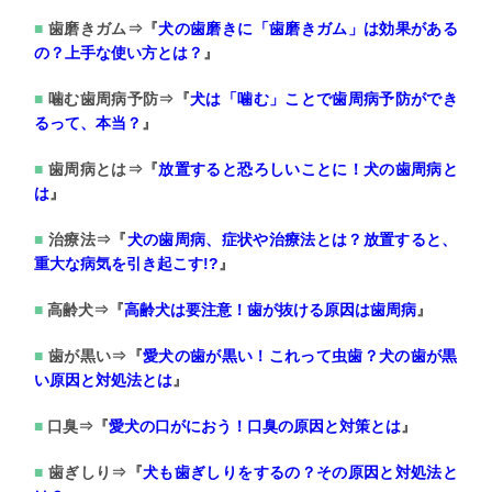
歯磨きガム⇒『
犬の歯磨きに「歯磨きガム」は効果がある
の？
上手な使い方とは？
』
噛む歯周病予防⇒『
犬は「噛む」ことで歯周病予防ができ
るって、
本当？
』
歯周病とは⇒『
放置すると恐ろしいことに！犬の歯周病と
は
』
治療法⇒『
犬の歯周病、症状や治療法とは？放置すると、
重大な病気を引き起こす!?
』
高齢犬⇒『
高齢犬は要注意！歯が抜ける原因は歯周病
』
歯が黒い⇒『
愛犬の歯が黒い！これって虫歯？
犬の歯が黒
い原因と対処法とは
』
口臭⇒『
愛犬の口がにおう！口臭の原因と対策とは
』
歯ぎしり⇒『
犬も歯ぎしりをするの？その原因と対処法と