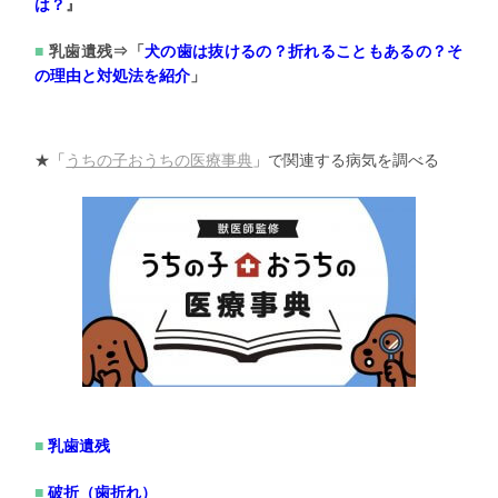
は？
』
乳歯遺残⇒「
犬の歯は抜けるの？折れることもあるの？
そ
の理由と対処法を紹介
」
★「
うちの子おうちの医療事典
」で関連する病気を調べる
乳歯遺残
破折（歯折れ）