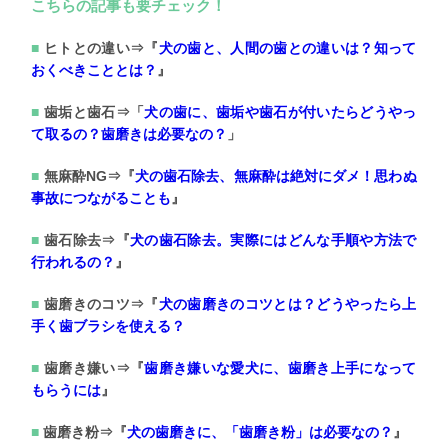
こちらの記事も要チェック！
ヒトとの違い⇒『
犬の歯と、人間の歯との違いは？
知って
おくべきこととは？
』
歯垢と歯石⇒「
犬の歯に、
歯垢や歯石が付いたらどうやっ
て取るの？歯磨きは必要なの？
」
無麻酔NG⇒『
犬の歯石除去、無麻酔は絶対にダメ！
思わぬ
事故につながることも
』
歯石除去⇒『
犬の歯石除去。
実際にはどんな手順や方法で
行われるの？
』
歯磨きのコツ⇒『
犬の歯磨きのコツとは？
どうやったら上
手く歯ブラシを使える？
歯磨き嫌い⇒『
歯磨き嫌いな愛犬に、
歯磨き上手になって
もらうには
』
歯磨き粉⇒『
犬の歯磨きに、「歯磨き粉」は必要なの？
』