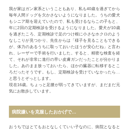
我が家はガン家系ということもあり、私も40歳を過ぎてから
毎年人間ドッグを欠かさないようになりました。うちの愛犬
もシニア期を迎えていたので、私も受けるならこの子もと、
年に2回の定期検診を受けるようになりました。愛犬が10歳
を過ぎたころ、定期検診で足のつけ根に小さなホクロのよう
なしこりが見つかり、先生からは「様子を見ることもできる
が、体力のあるうちに取っておいたほうが安心だね」と言わ
れ、レーザーで手術を行いました。すると、精密な検査を経
て、それが非常に進行の早い皮膚ガンだったことが分かりま
した。あのまま放っておいたら、ほかの臓器に転移するとこ
ろだったそうです。もし、定期検診を受けていなかったら…
と思うとぞっとします。
現在16歳。ちょっと足腰が弱ってきていますが、まだまだ元
気にお散歩しています。
病院嫌いを克服したおかげで…
おうちではとてもおとなしくていい子なのに、病院となると