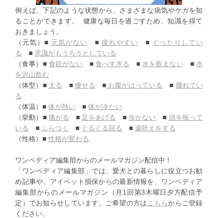
例えば、下記のような状態から、
さまざまな病気やケガを知
ることができます。
健康な毎日を過ごすため、知識を得て
おきましょう。
（元気）■
元気がない
■
疲れやすい
■
ぐったりしてい
る
■
意識がもうろうとしている
（食事）■
食欲がない
■
食べすぎる
■
水を飲まない
■
水
を沢山飲む
（体型）■
太る
■
痩せる
■
お腹がはっている
■
腫れてい
る
（体温）■
体が熱い
■
体が冷たい
（挙動）■
痛がる
■
足をあげる
■
歩かない
■
頭を振って
いる
■
ふらつく
■
ぐるぐる回る
■
遠吠えをする
（性格）■
性格が変わる
ワンペディア編集部からのメールマガジン配信中！
「ワンペディア編集部」では、
愛犬との暮らしに役立つお勧
め記事や、
アイペット損保からの最新情報を、
ワンペディア
編集部からのメールマガジン（
月1回第3木曜日夕方配信予
定）でお知らせしています。
ご希望の方は
こちら
からご登録
ください。