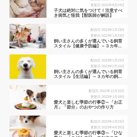
更新日:2022年8月24日
子犬は絶対に気をつけて！注意すべ
き病気と怪我【獣医師が解説】
配信日:2023年1月23日
更新日:2023年1月23日
飼い主さんの多くが選んでいる飼育
スタイル【健康予防編】～３カ年...
配信日:2023年1月23日
更新日:2023年2月15日
飼い主さんの多くが選んでいる飼育
スタイル【生活編】～３カ年の飼...
配信日:2022年12月15日
更新日:2023年1月18日
愛犬と楽しむ季節の行事②～「お正
月」「節分」のおやつの作り方
【犬...
配信日:2023年1月23日
更新日:2023年4月25日
愛犬と楽しむ季節の行事③～「ひな