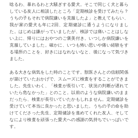
唸るわ、暴れるわと大騒ぎする愛犬。そこで同じく犬と暮ら
している友人に相談したところ「定期検診を受けてみたら？
うちの子もそれで病院嫌いを克服したよ」と教えてもらい、
我が家の愛犬も年に2回、定期健診に通うようになりまし
た。はじめは嫌がっていましたが、検診では痛いことはしな
い上に、帰りにはおやつのご褒美付き。いつしか病院嫌いを
克服していました。確かに、いつも怖い思いや痛い経験をす
る場所のことを、好きにはなれないなと、後になって気づき
ました。
ある大きな病気をした時のことです。獣医さんとの信頼関係
が築けていたおかげで、スムーズに検査をすることができま
した。先生いわく、「検査が長引いて、状況の判断が遅れて
いたら危なかった」とのこと。以前のような病院嫌いのまま
だったら、検査が長引いていたかもしれません。定期健診を
受けていて本当に良かったと思いました。うちの子の命を助
けてくださった先生、定期健診を進めてくれた友人、そして
なにより検査を頑張った愛犬への感謝の気持ちでいっぱいで
す。