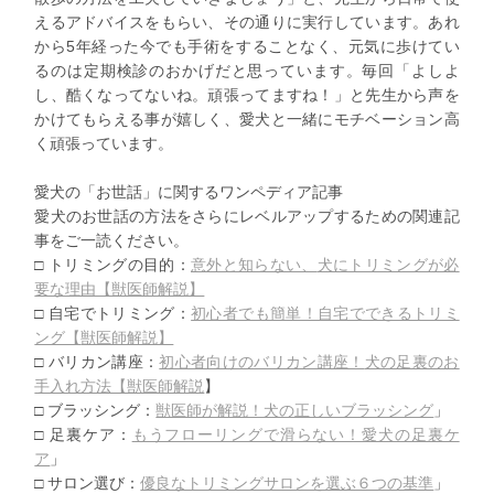
えるアドバイスをもらい、その通りに実行しています。あれ
から5年経った今でも手術をすることなく、元気に歩けてい
るのは定期検診のおかげだと思っています。毎回「よしよ
し、酷くなってないね。頑張ってますね！」と先生から声を
かけてもらえる事が嬉しく、愛犬と一緒にモチベーション高
く頑張っています。
愛犬の「お世話」に関するワンペディア記事
愛犬のお世話の方法をさらにレベルアップするための関連記
事をご
一読ください。
□ トリミングの目的：
意外と知らない、
犬にトリミングが必
要な理由【獣医師解説】
□ 自宅でトリミング：
初心者でも簡単！自宅でできるトリミ
ング【
獣医師解説】
□ バリカン講座：
初心者向けのバリカン講座！
犬の足裏のお
手入れ方法【獣医師解説
】
□ ブラッシング：
獣医師が解説！犬の正しいブラッシング
」
□ 足裏ケア：
もうフローリングで滑らない！愛犬の足裏ケ
ア
」
□ サロン選び：
優良なトリミングサロンを選ぶ６つの基準
」