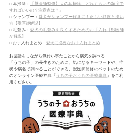
□ 耳掃除：
【獣医師監修】犬の耳掃除。
どれくらいの頻度で
すればいいの？注意点は？
」
□ シャンプー：
愛犬がシャンプー好きに！正しい頻度と洗い
方【
獣医師解説】
□ 毛並み：
愛犬の毛並みを良くするためのお手入れ【獣医師
が解説】
□ お手入れまとめ：
愛犬に必要なお手入れまとめ
お世話をしながら気付い事たことから病気を調べる
「うちの子」の長生きのために、気になるキーワードや、
症
状や病名で調べることができる、
獣医師監修のペットのため
のオンライン医療辞典『
うちの子おうち
の医療事典
』をご利
用ください。