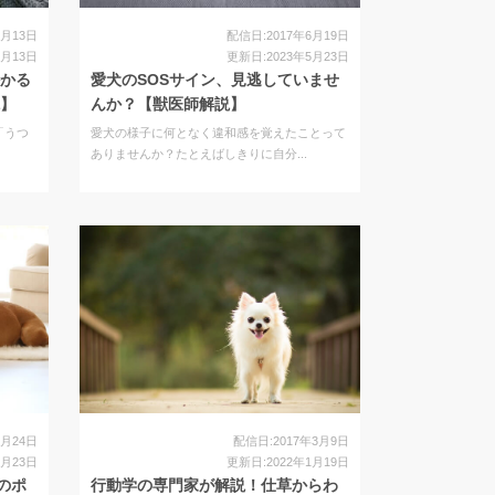
7月13日
配信日:2017年6月19日
6月13日
更新日:2023年5月23日
かかる
愛犬のSOSサイン、見逃していませ
説】
んか？【獣医師解説】
「うつ
愛犬の様子に何となく違和感を覚えたことって
ありませんか？たとえばしきりに自分...
3月24日
配信日:2017年3月9日
3月23日
更新日:2022年1月19日
のポ
行動学の専門家が解説！仕草からわ