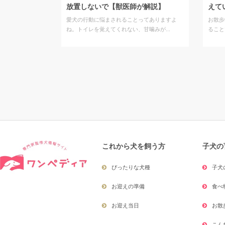
放置しないで【獣医師が解説】
えて
愛犬の行動に悩まされることってありますよ
お散歩
ね。トイレを覚えてくれない、甘噛みが...
ること
これから犬を飼う方
子犬の
ぴったりな犬種
子犬
お迎えの準備
食べ
お迎え当日
お散
こん