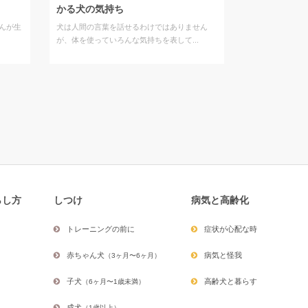
かる犬の気持ち
んが生
犬は人間の言葉を話せるわけではありません
が、体を使っていろんな気持ちを表して...
らし方
しつけ
病気と高齢化
トレーニングの前に
症状が心配な時
赤ちゃん犬
病気と怪我
（3ヶ月〜6ヶ月）
子犬
高齢犬と暮らす
（6ヶ月〜1歳未満）
成犬
（1歳以上）