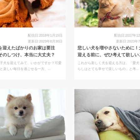
配信日:2018年1月15日
配信日:2017年1
更新日:2023年8月30日
更新日:2023年
を迎えたばかりのお家は要注
悲しい犬を増やさないために！
そのしつけ、本当に大丈夫？
迎える前に、ぜひ考えて欲しいこ.
子犬を迎えてみて、いかがですか？可愛
これから新しく犬を迎える方は、「愛犬
と楽しい毎日を過ごせる一方、...
らしはとても幸せで楽しいもの」と考...