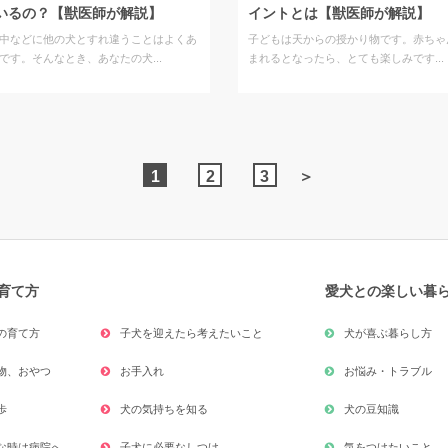
いるの？【獣医師が解説】
イントとは【獣医師が解説】
中などに他の犬とすれ違うことはよくあ
子どもは天からの授かり物です。赤ちゃ
です。そんなとき、あなたの犬...
まれるとなったら、とても楽しみです...
1
2
3
＞
育て方
愛犬との楽しい暮
の育て方
子犬を迎えたら考えたいこと
犬が喜ぶ暮らし方
物、おやつ
お手入れ
お悩み・トラブル
歩
犬の気持ちを知る
犬の豆知識
な時は病院へ
子犬に必要なしつけ
気をつけたいこと