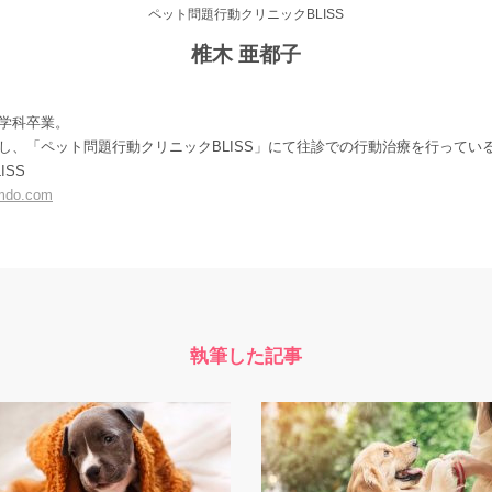
ペット問題行動クリニックBLISS
椎木 亜都子
学科卒業。
し、「ペット問題行動クリニックBLISS」にて往診での行動治療を行ってい
ISS
mdo.com
執筆した記事