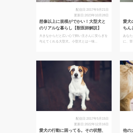
配信日:2017年9月21日
更新日:2023年10月28日
想像以上に規模がでかい！大型犬と
愛犬
のリアルな暮らし【獣医師解説】
ちん
大きなからだと広い心で飼い主さんに安らぎを
あなた
与えてくれる大型犬。小型犬とは一味...
に、苦
配信日:2017年5月15日
更新日:2022年12月16日
愛犬の行動に困ってる。その状態、
他の