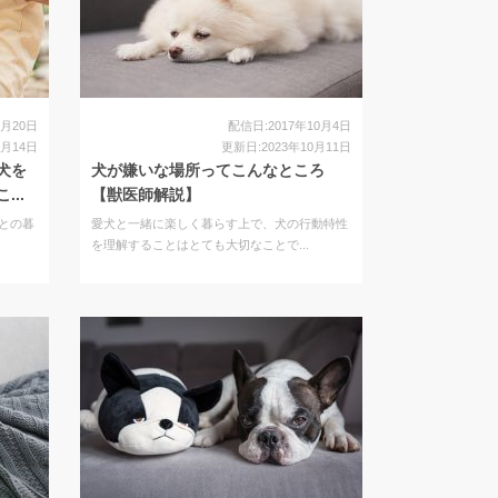
2月20日
配信日:2017年10月4日
7月14日
更新日:2023年10月11日
犬を
犬が嫌いな場所ってこんなところ
..
【獣医師解説】
との暮
愛犬と一緒に楽しく暮らす上で、犬の行動特性
を理解することはとても大切なことで...