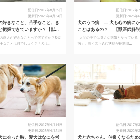
配信日:2017年8月25日
配信日:2017年
更新日:2023年4月24日
更新日:2025年
の好きなこと、苦手なこと、き
犬のうつ病 ― 犬も心の病に
と把握できていますか？【獣...
ことはあるの？ ―【獣医師解
の愛犬が好きなことって何ですか？反対
人間の中では身近な病気となっている
手なことは何でしょう？「犬は...
病」。深く落ち込む状態が長期間...
配信日:2017年4月14日
配信日:2017年
更新日:2023年4月21日
更新日:2022年
犬に会った時、愛犬はなにを考
犬と赤ちゃん、仲良くなるため