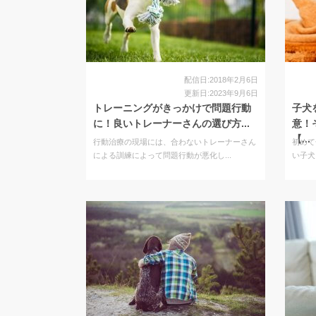
配信日:2018年2月6日
更新日:2023年9月6日
トレーニングがきっかけで問題行動
子犬
に！良いトレーナーさんの選び方...
意！
【...
行動治療の現場には、合わないトレーナーさん
初めて
による訓練によって問題行動が悪化し...
い子犬