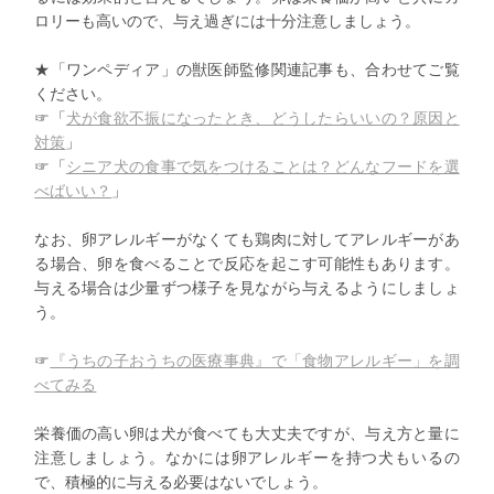
ロリーも高いので、与え過ぎには十分注意しましょう。
★「ワンペディア」の獣医師監修関連記事も、合わせてご覧
ください。
☞「
犬が食欲不振になったとき、どうしたらいいの？原因と
対策
」
☞「
シニア犬の食事で気をつけることは？どんなフードを選
べばいい？
」
なお、卵アレルギーがなくても鶏肉に対してアレルギーがあ
る場合、卵を食べることで反応を起こす可能性もあります。
与える場合は少量ずつ様子を見ながら与えるようにしましょ
う。
☞
『うちの子おうちの医療事典』で「食物アレルギー」を調
べてみる
栄養価の高い卵は犬が食べても大丈夫ですが、与え方と量に
注意しましょう。なかには卵アレルギーを持つ犬もいるの
で、積極的に与える必要はないでしょう。