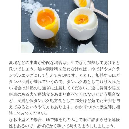
夏場などの中毒が心配な場合は、生でなく加熱してあげると
良いでしょう。油や調味料を使わなければ、ゆで卵やスクラ
ンブルエッグにして与えてもOKです。ただし、加熱するほど
タンパク質が壊れていくので、タンパク源として取り入れた
い場合は加熱のし過ぎに注意してください。逆に腎臓や
膵炎
疾患
のある犬で療法食をあまり食べてくれないという場合な
ど、良質な低タンパク処方食として20分ほど茹でた全卵を与
えてみるというやり方もあります。かかりつけの獣医師に相
談してみてください。
なお小型犬の場合、ゆで卵を丸のみして喉に詰まらせる危険
性もあるので、必ず細かく砕いて与えるようにしましょう。