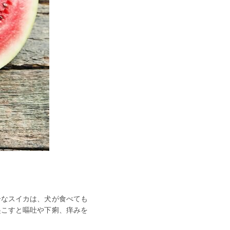
ーなスイカは、犬が食べても
起こすと嘔吐や下痢、痒みを