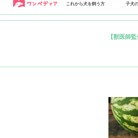
これから犬を飼う方
子犬
【獣医師監