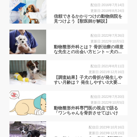
配信日:2016年7月14日
更新日:2018年8月24日
信頼できるかかりつけの動物病院を
見つけよう【獣医師が解説】
配信日:2022年7月26日
更新日:2022年10月5日
動物整形外科とは？ 骨折治療の得意
な先生との出会い方ヒント～犬の...
配信日:2021年8月11日
更新日:2021年12月16日
【調査結果】子犬の骨折が発生しや
すい月齢は？ 発生しやすい3大要...
配信日:2022年7月20日
更新日:2022年10月5日
動物整形外科専門医の視点で語る
「ワンちゃんを骨折させてはいけ
な...
配信日:2023年10月16日
更新日:2023年12月15日