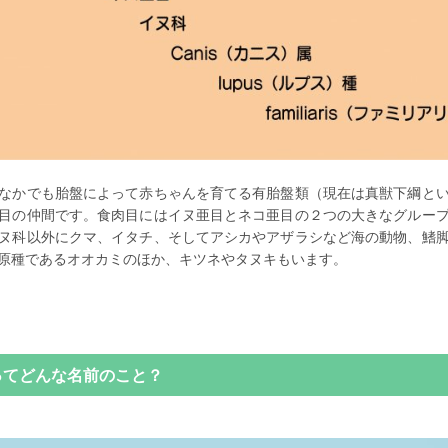
なかでも胎盤によって赤ちゃんを育てる有胎盤類（現在は真獣下綱と
目の仲間です。食肉目にはイヌ亜目とネコ亜目の２つの大きなグルー
ヌ科以外にクマ、イタチ、そしてアシカやアザラシなど海の動物、鰭
原種であるオオカミのほか、キツネやタヌキもいます。
ってどんな名前のこと？