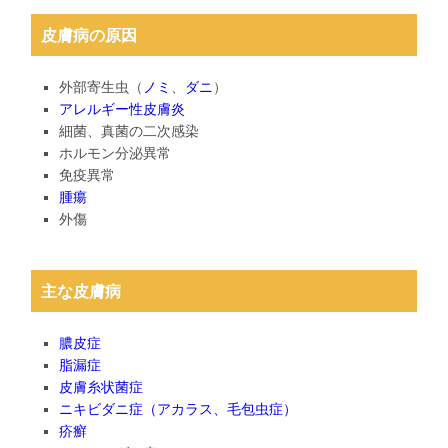
皮膚病の原因
外部寄生虫（
ノミ
、
ダニ
）
アレルギー性皮膚炎
細菌、真菌の二次感染
ホルモン分泌異常
免疫異常
腫瘍
外傷
主な皮膚病
膿皮症
脂漏症
皮膚糸状菌症
ニキビダニ症（アカラス、毛包虫症）
疥癬