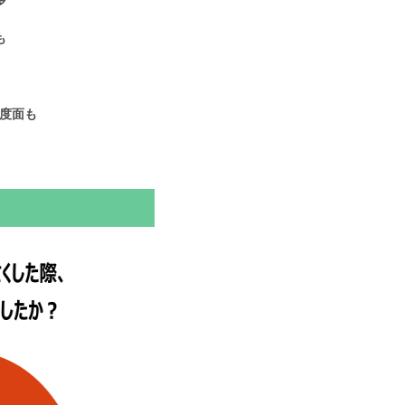
多
も
度面も