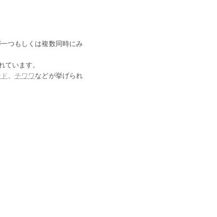
が一つもしくは複数同時にみ
れています。
ンド
、
チワワ
などが挙げられ