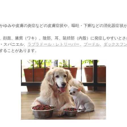
かゆみや皮膚の炎症などの皮膚症状や、嘔吐・下痢などの消化器症状
、顔面、腋窩（ワキ）、陰部、耳、鼠径部（内股）に発症しやすいとさ
・スパニエル、
ラブラドール・レトリーバー
、
プードル
、
ダックスフ
することがあります。