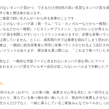
のないタンパク質かつ、できるだけ消化性の高い良質なタンパク質を
作り食と療法食があります。
ご家庭で飼い主さんが一から作る食事のことです。
ことのないタンパク源（鹿・ラム・ワニ・カンガルーなどから一種類
いもなどから一種類）＋ビタミンサプリメント」などのレシピが考えら
パク源を制限しやすいというメリットがありますが、必要な栄養バラ
は適していません。とくに、成長期の犬では健康を損ねてしまう恐れが
食は、一般的に総合栄養食と同等に栄養バランスがとれるよう設計さ
いメリットがあります。療法食を選ぶ際には、「これまで食べていた
魚など、一般的な市販フードに含まれないタンパク源を用いたフード
まれるタンパク質をアレルギー反応が起こらないレベルまで分解したフ
ら
以外のもの（おやつ、人の食べ物、歯磨きガム等を含む）を一切与えな
えたり、落ちている食べ物を拾い食いしたり、散歩中の食糞もさせな
主さんだけでなく、一緒に暮らしているご家族みんなでルールをしっ