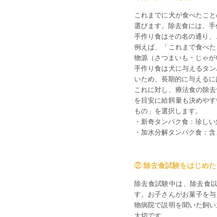
これまでに犬が食べたこと
選びます。除去食には、手
手作り食はその名の通り、
例えば、「これまで食べた
物源（さつまいも・じゃが
手作り食は犬に与えるタン
いため、長期的に与えるに
これに対し、療法食の除去
を目安に給餌量も決めやす
もの」を選択します。
・新奇タンパク食：珍しい
・加水分解タンパク食：含
② 除去食試験をはじめた
除去食試験中は、除去食
す。お子さんがお菓子を与
物病院で説明を聞いた飼い
大切です。