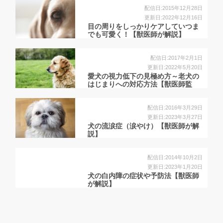
配信日:2015年12月28日
更新日:2022年12月16日
目の周りをしっかりケアしていつま
でも可愛く！【獣医師が解説】
配信日:2017年2月1日
更新日:2022年5月20日
愛犬の視力低下の見極め方～老犬の
はじまりへの対応方法【獣医師監
修】
配信日:2016年3月29日
更新日:2023年3月27日
犬の流涙症（涙やけ）【獣医師が解
説】
配信日:2014年10月2日
更新日:2023年1月20日
犬の白内障の症状や予防法【獣医師
が解説】