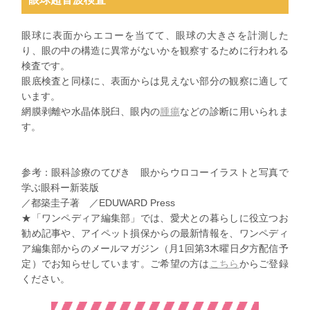
眼球に表面からエコーを当てて、眼球の大きさを計測した
り、眼の中の構造に異常がないかを観察するために行われる
検査です。
眼底検査と同様に、表面からは見えない部分の観察に適して
います。
網膜剥離や水晶体脱臼、眼内の
腫瘍
などの診断に用いられま
す。
参考：眼科診療のてびき 眼からウロコーイラストと写真で
学ぶ眼科ー新装版
／都築圭子著 ／EDUWARD Press
★「ワンペディア編集部」では、愛犬との暮らしに役立つお
勧め記事や、アイペット損保からの最新情報を、ワンペディ
ア編集部からのメールマガジン（月1回第3木曜日夕方配信予
定）でお知らせしています。ご希望の方は
こちら
からご登録
ください。