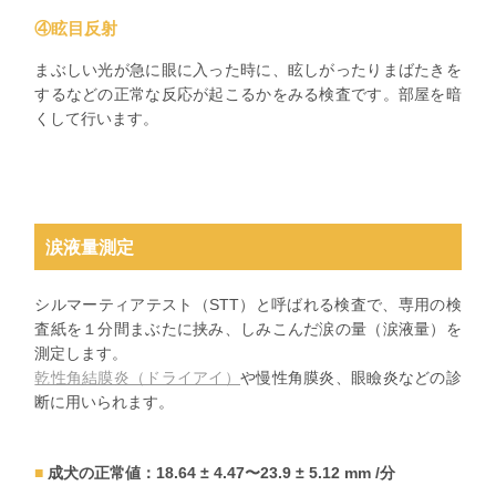
④眩目反射
まぶしい光が急に眼に入った時に、眩しがったりまばたきを
するなどの正常な反応が起こるかをみる検査です。部屋を暗
くして行います。
涙液量測定
シルマーティアテスト（STT）と呼ばれる検査で、専用の検
査紙を１分間まぶたに挟み、しみこんだ涙の量（涙液量）を
測定します。
乾性角結膜炎（ドライアイ）
や慢性角膜炎、眼瞼炎などの診
断に用いられます。
成犬の正常値：18.64 ± 4.47〜23.9 ± 5.12 mm /分