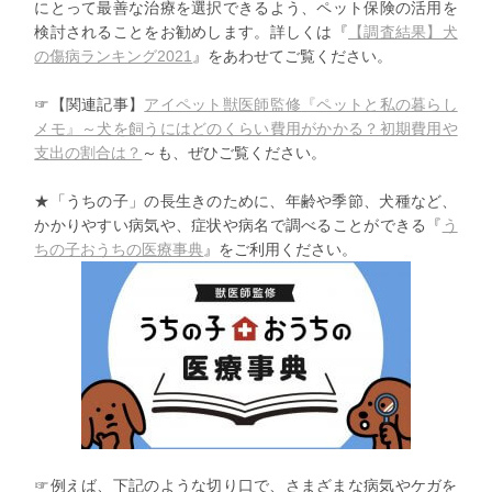
にとって最善な治療を選択できるよう、ペット保険の活用を
検討されることをお勧めします。詳しくは『
【調査結果】犬
の傷病ランキング2021
』をあわせてご覧ください。
☞【関連記事】
アイペット獣医師監修
『ペットと私の暮らし
メモ』～犬を飼うにはどのくらい費用がかかる？初期費用や
支出の割合は？
～
も、ぜひご覧ください。
★「うちの子」の長生きのために、年齢や季節、犬種など、
かかりやすい病気や、症状や病名で調べることができる『
う
ちの子
おうちの医療事典
』をご利用ください。
☞例えば、下記のような切り口で、
さまざまな病気やケガを