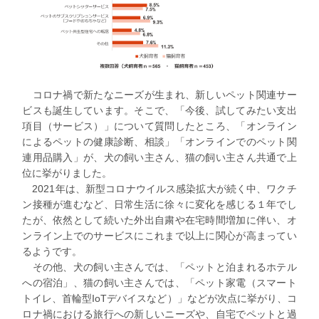
コロナ禍で新たなニーズが生まれ、新しいペット関連サー
ビスも誕生しています。そこで
、「今後、試してみたい支出
項目（サービス）」
について質問したところ、
「オンライン
によるペットの健康診断、相談」「オンラインでのペット関
連用品購入」
が、犬の飼い主さん、猫の飼い主さん共通で上
位に挙がりました。
2021年は、新型コロナウイルス感染拡大が続く中、ワクチ
ン接種が進むなど、日常生活に徐々に変化を感じる１年でし
たが、依然として続いた外出自粛や在宅時間増加に伴い、オ
ンライン上でのサービスにこれまで以上に関心が高まってい
るようです。
その他、
犬の飼い主さんでは、「ペットと泊まれるホテル
への宿泊」
、猫の飼い主さんでは、「ペット家電（スマート
トイレ、首輪型IoTデバイスなど）」などが次点に挙がり、
コ
ロナ禍における旅行への新しいニーズ
や、自宅でペットと過