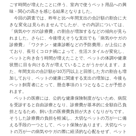
ごす時間が増えたことに伴う、室内で使うペット用品への興
味・関心の高さを感じる結果となりました。
今回の調査では、昨年と比べ
年間支出の合計額の割合
に大
きな変化は見られませんでしたが、その内訳については、
「病気やケガの診療費」の割合が増加
するなどの傾向が見ら
れました。さらに、今後増えそうな支出でも「病気やケガの
診療費」「ワクチン・健康診断などの予防費用」が上位にき
ており、長引くコロナ禍によって、生活スタイルが変化し、
ペットと向き合う時間が増えたことで、ペットの体調や健康
状態に目を向ける方が増えていることがうかがえます。ま
た、
年間支出の合計額が10万円以上と回答した方の割合も増
加
しており、ペットの健康に関連する支出の増加は、今後も
ペット飼育者にとって、懸念事項の１つとなることが予想さ
れます。
ペットの医療には、公的な健康保険制度がないため、病院
を受診すると自由診療となり、診療費が基本的に全額自己負
担となるため、飼い主の医療費負担が大きくなりがちです。
そうした診療費の負担を軽減し、大切なペットの万が一に備
える手段の一つとして、ペット保険があります。大切なペッ
トの万が一の病気やケガの際に経済的な心配をせず、ペット