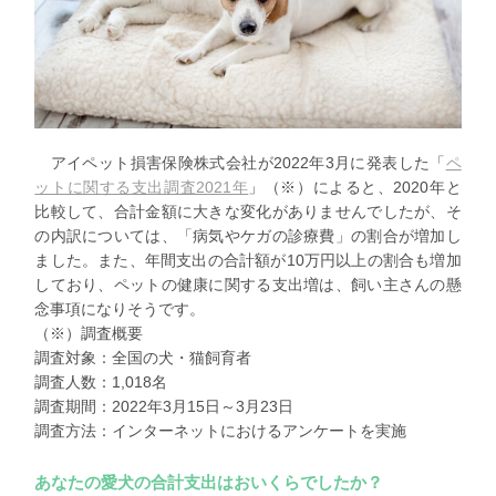
アイペット損害保険株式会社が2022年3月に発表した「
ペ
ットに関する支出調査2021年
」（※）によると、2020年と
比較して、合計金額に大きな変化がありませんでしたが、そ
の内訳については、
「病気やケガの診療費」の割合が増加
し
ました。また、
年間支出の合計額が10万円以上の割合も増加
しており、ペットの健康に関する支出増は、飼い主さんの懸
念事項になりそうです。
（※）調査概要
調査対象：全国の犬・猫飼育者
調査人数：1,018名
調査期間：2022年3月15日～3月23日
調査方法：インターネットにおけるアンケートを実施
あなたの愛犬の合計支出はおいくらでしたか？