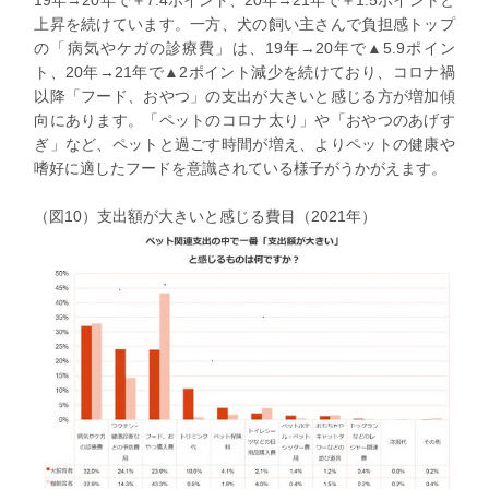
19年→20年で＋7.4ポイント、20年→21年で＋1.5ポイントと
上昇を続けています。一方、犬の飼い主さんで負担感トップ
の「病気やケガの診療費」は、19年→20年で▲5.9ポイン
ト、20年→21年で▲2ポイント減少を続けており、
コロナ禍
以降「フード、おやつ」の支出が大きいと感じる方が増加傾
向
にあります。「ペットのコロナ太り」や「おやつのあげす
ぎ」など、ペットと過ごす時間が増え、よりペットの健康や
嗜好に適したフードを意識されている様子がうかがえます。
（図10）支出額が大きいと感じる費目（2021年）