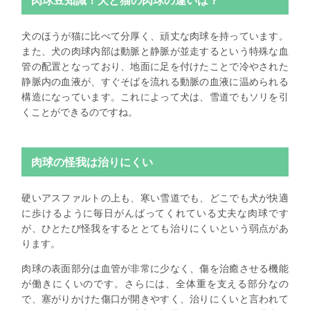
肉球豆知識！犬と猫の肉球の違いは？
犬のほうが猫に比べて分厚く、頑丈な肉球を持っています。
また、犬の肉球内部は動脈と静脈が並走するという特殊な血
管の配置となっており、地面に足を付けたことで冷やされた
静脈内の血液が、すぐそばを流れる動脈の血液に温められる
構造になっています。これによって犬は、雪道でもソリを引
くことができるのですね。
肉球の怪我は治りにくい
硬いアスファルトの上も、寒い雪道でも、どこでも犬が快適
に歩けるように毎日がんばってくれている丈夫な肉球です
が、ひとたび怪我をするととても治りにくいという弱点があ
ります。
肉球の表面部分は血管が非常に少なく、傷を治癒させる機能
が働きにくいのです。さらには、全体重を支える部分なの
で、塞がりかけた傷口が開きやすく、治りにくいと言われて